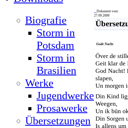
Dokument vom:
27.09.2008
Biografie
Übersetz
Storm in
Potsdam
Gode Nacht
Storm in
Över de still
Geit klar de
Brasilien
God Nacht! D
slapen,
Werke
Un morgen i
Jugendwerke
Din Kind lig
Weegen,
Prosawerke
Un ik bün ok
Übersetzungen
Din Sorgen 
Is allens um 