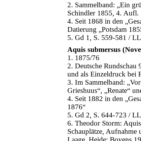
2. Sammelband: „Ein grü
Schindler 1855, 4. Aufl.
4. Seit 1868 in den „Ges
Datierung „Potsdam 185
5. Gd 1, S. 559-581 / LL
Aquis submersus (Novel
1. 1875/76
2. Deutsche Rundschau 9
und als Einzeldruck bei 
3. Im Sammelband: „Vor
Grieshuus“, „Renate“ und
4. Seit 1882 in den „Ges
1876“
5. Gd 2, S. 644-723 / LL
6. Theodor Storm: Aquis
Schauplätze, Aufnahme u
Laage. Heide: Boyens 1