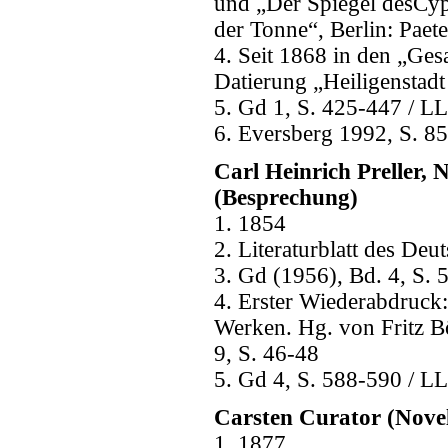
und „Der Spiegel desCyp
der Tonne“, Berlin: Paet
4. Seit 1868 in den „Ges
Datierung „Heiligenstad
5. Gd 1, S. 425-447 / LL
6. Eversberg 1992, S. 8
Carl Heinrich Preller, 
(Besprechung)
1. 1854
2. Literaturblatt des De
3. Gd (1956), Bd. 4, S.
4. Erster Wiederabdruck
Werken. Hg. von Fritz B
9, S. 46-48
5. Gd 4, S. 588-590 / LL
Carsten Curator (Novel
1. 1877