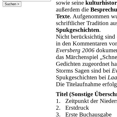
sowie seine
kulturhisto
außerdem die
Besprech
Texte
. Aufgenommen wur
schriftlicher Tradition 
Spukgeschichten
.
Nicht berücksichtig sind
in den Kommentaren vo
Eversberg 2006
dokument
das Märchenspiel „Schnee
Gedichten zugeordnet ha
Storms Sagen sind bei
E
Spukgeschichten bei
Laa
Die Titelaufnahme erfol
Titel (Sonstige Überschr
1. Zeitpunkt der Nieders
2. Erstdruck
3. Erste Buchausgabe