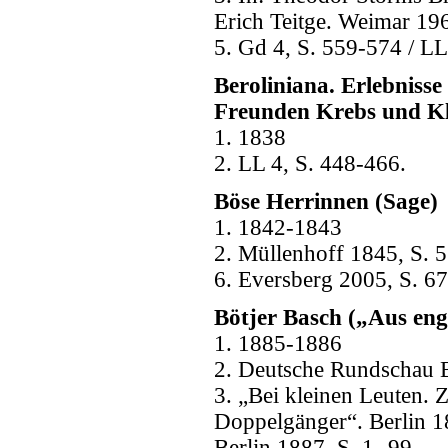
Erich Teitge. Weimar 196
5. Gd 4, S. 559-574 / LL
Beroliniana. Erlebniss
Freunden Krebs und K
1. 1838
2. LL 4, S. 448-466.
Böse Herrinnen (Sage)
1. 1842-1843
2. Müllenhoff 1845, S. 5
6. Eversberg 2005, S. 67
Bötjer Basch („Aus en
1. 1885-1886
2. Deutsche Rundschau B
3. „Bei kleinen Leuten. 
Doppelgänger“. Berlin 18
Berlin 1887, S. 1- 99