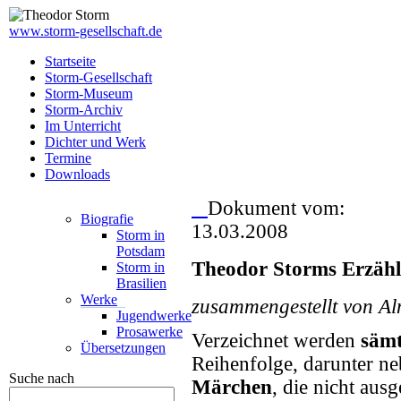
www.storm-gesellschaft.de
Startseite
Storm-Gesellschaft
Storm-Museum
Storm-Archiv
Im Unterricht
Dichter und Werk
Termine
Downloads
Dokument vom:
Biografie
13.03.2008
Storm in
Potsdam
Theodor Storms Erzäh
Storm in
Brasilien
Werke
zusammengestellt von Al
Jugendwerke
Prosawerke
Verzeichnet werden
sämt
Übersetzungen
Reihenfolge, darunter n
Suche nach
Märchen
, die nicht aus