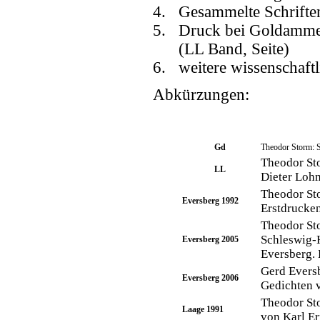
4. Gesammelte Schriften
5. Druck bei Goldammer
(LL Band, Seite)
6. weitere wissenschaft
Abkürzungen:
Gd
Theodor Storm: S
Theodor Sto
LL
Dieter Lohm
Theodor Sto
Eversberg 1992
Erstdrucke
Theodor St
Schleswig-H
Eversberg 2005
Eversberg.
Gerd Eversb
Eversberg 2006
Gedichten 
Theodor Sto
Laage 1991
von Karl Er