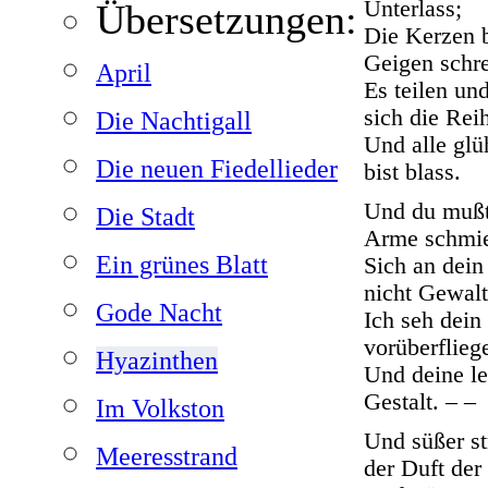
Unterlass;
Übersetzungen:
Die Kerzen 
Geigen schre
April
Es teilen un
sich die Rei
Die Nachtigall
Und alle glü
Die neuen Fiedellieder
bist blass.
Und du mußt
Die Stadt
Arme schmi
Ein grünes Blatt
Sich an dein
nicht Gewalt
Gode Nacht
Ich seh dein
vorüberflieg
Hyazinthen
Und deine lei
Gestalt. – –
Im Volkston
Und süßer st
Meeresstrand
der Duft der