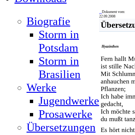
Dokument vom:
22.09.2008
Biografie
Übersetz
Storm in
Potsdam
Hyazinthen
Storm in
Fern hallt M
ist stille Nac
Brasilien
Mit Schlumm
anhauchen m
Werke
Pflanzen;
Ich habe im
Jugendwerke
gedacht,
Prosawerke
Ich möchte s
du mußt tan
Übersetzungen
Es hört nicht