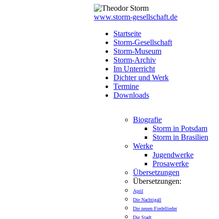
www.storm-gesellschaft.de
Startseite
Storm-Gesellschaft
Storm-Museum
Storm-Archiv
Im Unterricht
Dichter und Werk
Termine
Downloads
Biografie
Storm in Potsdam
Storm in Brasilien
Werke
Jugendwerke
Prosawerke
Übersetzungen
Übersetzungen:
April
Die Nachtigall
Die neuen Fiedellieder
Die Stadt