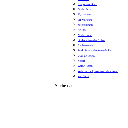
Ein grünes Blatt
Gode Nacht
Hyazinthen
Im Volkston
Meeresstrand
Nelken
Noch einmal
O bleibe treu den Toten
Rechenstunde
Schließe mir die Augen beide
Über die Heide
Verirrt
Weiße Rosen
Wohl fühl ich, wie das Leben rinnt
Zur Nacht
Suche nach