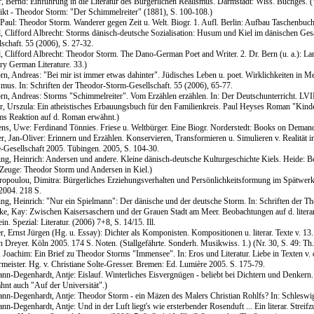
r, Bernd: Einführung in die Literatur des Bürgerlichen Realismus. Darmstadt: Wiss. Buchges. 
ikt - Theodor Storm: "Der Schimmelreiter" (1881), S. 100-108.)
 Paul: Theodor Storm. Wanderer gegen Zeit u. Welt. Biogr. 1. Aufl. Berlin: Aufbau Taschenbuch
, Clifford Albrecht: Storms dänisch-deutsche Sozialisation: Husum und Kiel im dänischen Gesa
lschaft. 55 (2006), S. 27-32.
, Clifford Albrecht: Theodor Storm. The Dano-German Poet and Writer. 2. Dr. Bern (u. a.): Lan
ry German Literature. 33.)
rn, Andreas: "Bei mir ist immer etwas dahinter". Jüdisches Leben u. poet. Wirklichkeiten in 
smus. In: Schriften der Theodor-Storm-Gesellschaft. 55 (2006), 65-77.
rn, Andreas: Storms "Schimmelreiter". Vom Erzählen erzählen. In: Der Deutschunterricht. LVII 
r, Urszula: Ein atheistisches Erbauungsbuch für den Familienkreis. Paul Heyses Roman "Kinder 
ms Reaktion auf d. Roman erwähnt.)
ens, Uwe: Ferdinand Tönnies. Friese u. Weltbürger. Eine Biogr. Norderstedt: Books on Demand 
r, Jan-Oliver: Erinnern und Erzählen. Konservieren, Transformieren u. Simulieren v. Realität 
-Gesellschaft 2005. Tübingen. 2005, S. 104-30.
ing, Heinrich: Andersen und andere. Kleine dänisch-deutsche Kulturgeschichte Kiels. Heide: Bo
e Zeuge: Theodor Storm und Andersen in Kiel.)
ropoulou, Dimitra: Bürgerliches Erziehungsverhalten und Persönlichkeitsformung im Spätwerk
 2004. 218 S.
ing, Heinrich: "Nur ein Spielmann": Der dänische und der deutsche Storm. In: Schriften der Th
e, Kay: Zwischen Kaisersaschern und der Grauen Stadt am Meer. Beobachtungen auf d. literar
in. Spezial: Literatur. (2006) 7+8, S. 14/15. Ill.
r, Ernst Jürgen (Hg. u. Essay): Dichter als Komponisten. Kompositionen u. literar. Texte v. 13. 
n Dreyer. Köln 2005. 174 S. Noten. (Stallgefährte. Sonderh. Musikwiss. 1.) (Nr. 30, S. 49: T
 Joachim: Ein Brief zu Theodor Storms "Immensee". In: Eros und Literatur. Liebe in Texten v. d
rmeister. Hg. v. Christiane Solte-Gresser. Bremen: Ed. Lumière 2005. S. 175-79.
nn-Degenhardt, Antje: Eislauf. Winterliches Eisvergnügen - beliebt bei Dichtern und Denkern. I
hnt auch "Auf der Universität".)
nn-Degenhardt, Antje: Theodor Storm - ein Mäzen des Malers Christian Rohlfs? In: Schleswig-H
nn-Degenhardt, Antje: Und in der Luft liegt's wie ersterbender Rosenduft ... Ein literar. Strei