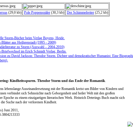
ersus
(29,0 kb)
Pole Poppenspäler
(30,3 kb)
Der Schimmelreiter
(25,2 kb)
lle Storm-Bücher beim Verlag Boyens, Heide.
-Blätter aus Heiligenstadt (1995 - 2009)
därliteratur zu Storm (Auswahl – 2004-2010)
-Briefwechsel im Erich Schmidt Verlag, Berlin.
sion zu David Jackson: Theodor Storm. Dichter und demokratischer Humanist. Eine Biographie
berg).
tering: Kindheitsspuren. Theodor Storm und das Ende der Romantik
.
ms lebenslange Auseinandersetzung mit der Romantik kreist um Bilder von Kindern und
ihnen verbindet sich Sehnsüchte nach Geborgenheit und heiler Welt mit den großen
 Epoche zu einem einzigartigen literarischen Werk. Heinrich Deterings Buch macht sich
 die Suche nach der verlorenen Kindheit.
s) Juni 2011,
78-3804213333