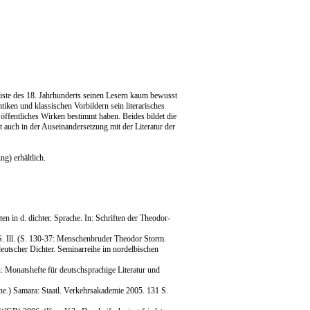
eiste des 18. Jahrhunderts seinen Lesern kaum bewusst
ken und klassischen Vorbildern sein literarisches
fentliches Wirken bestimmt haben. Beides bildet die
 auch in der Auseinandersetzung mit der Literatur der
g) erhältlich.
 in d. dichter. Sprache. In: Schriften der Theodor-
S. Ill. (S. 130-37: Menschenbruder Theodor Storm.
utscher Dichter. Seminarreihe im nordelbischen
: Monatshefte für deutschsprachige Literatur und
che.) Samara: Staatl. Verkehrsakademie 2005. 131 S.