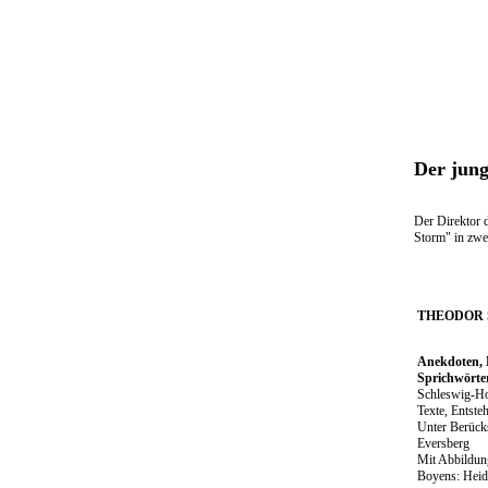
Der jun
Der Direktor 
Storm" in zwei
THEODOR
Anekdoten, 
Sprichwörte
Schleswig-Ho
Texte, Entste
Unter Berück
Eversberg
Mit Abbildun
Boyens: Heid