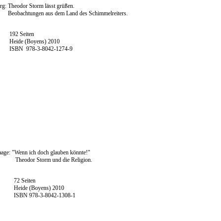
rg: Theodor Storm lässt grüßen.
ngen aus dem Land des Schimmelreiters.
Seiten
(Boyens) 2010
78-3-8042-1274-9
aage: "Wenn ich doch glauben könnte!"
 Storm und die Religion.
eiten
(Boyens) 2010
78-3-8042-1308-1