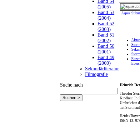
Band 54
(2005)
Band 53
Aquis Subm
(2004)
Band 52
(2003)
Band 51
(2002)
Aktue
Storm
Band 50
Sekun
(2001)
Storm
Band 49
Rezen
(2000)
Evers
Sekundärliteratur
Filmografie
Suche nach
Heinrich De
Theodor Stor
Kindheit. In 
Umbrüchen der
mit Storm auf
Heide (Boyen
ISBN 13: 9