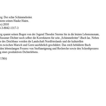
g: Der echte Schimmelreiter.
Storm seinen Hauke Haien.
s) 2010
8-3-8042-1317-3
g spannt seinen Bogen von der Jugend Theodor Storms bis in die letzten Lebensmonate,
Husumer Dichter noch selber die Korrekturen für sein „Schimmelreiter“-Buch las. Neben
e des Deichbaus werden die Landschaft Nordfrieslands und die kulturellen
n zwischen Marsch und Geest ausführlich geschildert. Das reich bebilderte Buch
 den lebenslangen Prozess von Stoffaneignung und Recherche sowie den Schreibprozess
g eines produktiven Dichterlebens.
113kb)