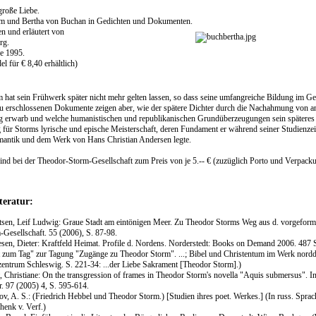
große Liebe.
m und Bertha von Buchan in Gedichten und Dokumenten.
n und erläutert von
rg.
e 1995.
l für € 8,40 erhältlich)
 hat sein Frühwerk später nicht mehr gelten lassen, so dass seine umfangreiche Bildung im G
u erschlossenen Dokumente zeigen aber, wie der spätere Dichter durch die Nachahmung von anti
erwarb und welche humanistischen und republikanischen Grundüberzeugungen sein späteres öf
für Storms lyrische und epische Meisterschaft, deren Fundament er während seiner Studienzeit
antik und dem Werk von Hans Christian Andersen legte.
nd bei der Theodor-Storm-Gesellschaft zum Preis von je 5.-- € (zuzüglich Porto und Verpackun
teratur:
tsen, Leif Ludwig: Graue Stadt am eintönigen Meer. Zu Theodor Storms Weg aus d. vorgeformten
-Gesellschaft. 55 (2006), S. 87-98.
sen, Dieter: Kraftfeld Heimat. Profile d. Nordens. Norderstedt: Books on Demand 2006. 487 
 zum Tag" zur Tagung "Zugänge zu Theodor Storm". ...; Bibel und Christentum im Werk nordde
zentrum Schleswig. S. 221-34: ...der Liebe Sakrament [Theodor Storm].)
, Christiane: On the transgression of frames in Theodor Storm's novella "Aquis submersus". In
r. 97 (2005) 4, S. 595-614.
ov, A. S.: (Friedrich Hebbel und Theodor Storm.) [Studien ihres poet. Werkes.] (In russ. Spra
henk v. Verf.)