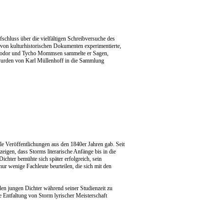
hluss über die vielfältigen Schreibversuche des
 von kulturhistorischen Dokumenten experimentierte,
Theodor und Tycho Mommsen sammelte er Sagen,
 wurden von Karl Müllenhoff in die Sammlung
e Veröffentlichungen aus den 1840er Jahren gab. Seit
igen, dass Storms literarische Anfänge bis in die
ichter bemühte sich später erfolgreich, sein
r wenige Fachleute beurteilen, die sich mit den
en jungen Dichter während seiner Studienzeit zu
e Entfaltung von Storm lyrischer Meisterschaft