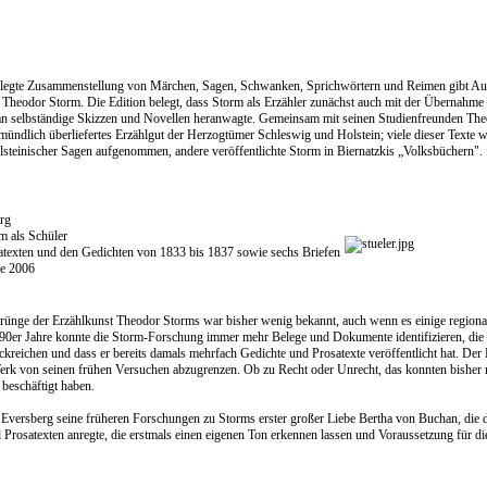
elegte Zusammenstellung von Märchen, Sagen, Schwanken, Sprichwörtern und Reimen gibt Aufsc
 Theodor Storm. Die Edition belegt, dass Storm als Erzähler zunächst auch mit der Übernahme
 an selbständige Skizzen und Novellen heranwagte. Gemeinsam mit seinen Studienfreunden 
ündlich überliefertes Erzählgut der Herzogtümer Schleswig und Holstein; viele dieser Texte
steinischer Sagen aufgenommen, andere veröffentlichte Storm in Biernatzkis „Volksbüchern".
rg
m als Schüler
atexten und den Gedichten von 1833 bis 1837 sowie sechs Briefen
e 2006
rünge der Erzählkunst Theodor Storms war bisher wenig bekannt, auch wenn es einige regional
90er Jahre konnte die Storm-Forschung immer mehr Belege und Dokumente identifizieren, die ze
ckreichen und dass er bereits damals mehrfach Gedichte und Prosatexte veröffentlicht hat. Der D
Werk von seinen frühen Versuchen abzugrenzen. Ob zu Recht oder Unrecht, das konnten bisher nu
 beschäftigt haben.
 Eversberg seine früheren Forschungen zu Storms erster großer Liebe Bertha von Buchan, die d
Prosatexten anregte, die erstmals einen eigenen Ton erkennen lassen und Voraussetzung für di