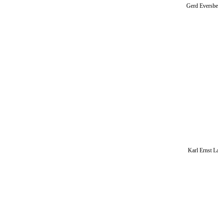
Gerd Eversbe
Beobachtu
192 
Heide 
ISBN 9
Karl Ernst L
Theodor
72 S
Heide 
ISBN 9