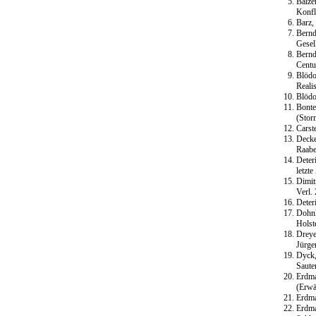
Balze
Konfl
Barz,
Bernd
Gesel
Bernd
Centu
Blödo
Reali
Blödo
Bonte
(Stor
Carst
Decke
Raabe
Deter
letzt
Dimit
Verl.
Deter
Dohnk
Holste
Dreye
Jürge
Dyck,
Saute
Erdma
(Erwä
Erdma
Erdma