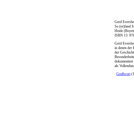
Gerd Eversber
So (er)fand 
Heide (Boyen
ISBN 13: 97
Gerd Eversber
in denen der 
der Geschicht
Besonderheite
dokumentiert
als Vollendun
Grußwort
(