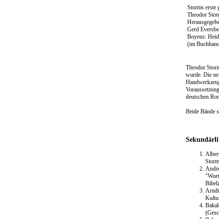
Storms erste 
Theodor Stor
Herausgegebe
Gerd Eversbe
Boyens: Heid
(im Buchhande
Theodor Storm
wurde. Die ne
Handwerkzeug 
Voraussetzung 
deutschen Rom
Beide Bände si
Sekundärli
Alber
Storm
Andre
"Wort
Bibel
Arndt
Kultu
Bakal
(Gesc