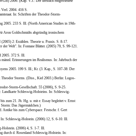
(WGB) 2006. (Kap. V.3.: Der dreifach eingefriedete
 Verl. 2004. 416 S.
mtstaat. In: Schriften der Theodor-Storm-
g 2005. 233 S. Ill. (North American Studies in 19th-
Meïr Aron Goldschmidts abgründig ironischem
(2005) 2: Erzählen. Theorie u. Praxis. S. 8-17.
der Welt". In: Fontane Blätter. (2005) 79, S. 99-121.
2005. 372 S. Ill.
in männl. Erinnerungen im Realismus. In: Jahrbuch der
yens 2005. 199 S. Ill.; Kt. (3. Kap., S. 107-38: Der
 Theodor Storms. (Diss., Kiel 2003.) Berlin: Logos-
eodor-Storm-Gesellschaft. 55 (2006), S. 9-25.
. Landkarte Schleswig-Holsteins. In: Schleswig-
bis zum 21. Jh. Hg. u. mit e. Essay begleitet v. Ernst
h. Storm: Das Jägermädchen.)
. Antike bis zum Cyberspace. Festschr. f. Gert
n: Schleswig-Holstein. (2006) 12, S. 6-10. Ill.
olstein. (2006) 4, S. 1-7. Ill.
fzug durch d. Rosenland Schleswig-Holstein. In: