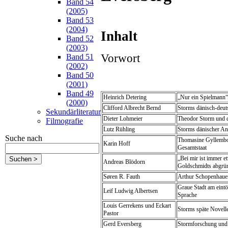
Band 54
(2005)
Band 53
(2004)
Inhalt
Band 52
(2003)
Vorwort
Band 51
(2002)
Band 50
(2001)
Band 49
Heinrich Detering
„Nur ein Spielmann“
(2000)
Clifford Albrecht Bernd
Storms dänisch-deut
Sekundärliteratur
Dieter Lohmeier
Theodor Storm und d
Filmografie
Lutz Rühling
Storms dänischer An
Suche nach
Thomasine Gyllembou
Karin Hoff
Gesamtstaat
„Bei mir ist immer e
Andreas Blödorn
Goldschmidts abgrün
Søren R. Fauth
Arthur Schopenhauer
Graue Stadt am eint
Leif Ludwig Albertsen
Sprache
Louis Gerrekens und Eckart
Storms späte Novell
Pastor
Gerd Eversberg
Stormforschung und 