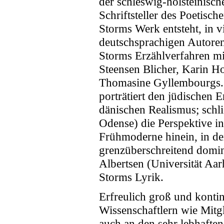
der schleswig-holsteinisch
Schriftsteller des Poetisch
Storms Werk entsteht, in vi
deutschsprachigen Autoren 
Storms Erzählverfahren mit
Steensen Blicher, Karin Ho
Thomasine Gyllembourgs. 
porträtiert den jüdischen 
dänischen Realismus; schli
Odense) die Perspektive i
Frühmoderne hinein, in de
grenzüberschreitend domin
Albertsen (Universität Aar
Storms Lyrik.
Erfreulich groß und konti
Wissenschaftlern wie Mitgl
auch an den sehr lebhaften