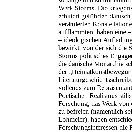
so lange und so unheilvol
Werk Storms. Die kriegeri
erbittert geführten dänisc
veränderten Konstellation
aufflammten, haben eine –
– ideologischen Aufladung
bewirkt, von der sich die
Storms politisches Engage
die dänische Monarchie sc
der „Heimatkunstbewegung
Literaturgeschichtsschreib
vollends zum Repräsentant
Poetischen Realismus stil
Forschung, das Werk von d
zu befreien (namentlich s
Lohmeier), haben entschie
Forschungsinteressen die 