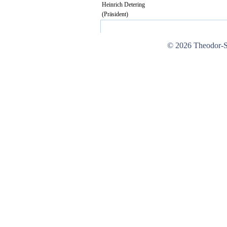
Heinrich Detering
(Präsident)
© 2026 Theodor-St