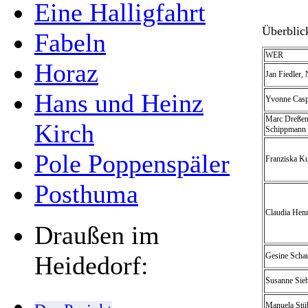
Eine Halligfahrt
Überblic
Fabeln
WER
Horaz
Jan Fiedler,
Hans und Heinz
Yvonne Casp
Marc Dreßen,
Kirch
Schippmann
Pole Poppenspäler
Franziska Ku
Posthuma
Claudia Henn
Draußen im
Heidedorf:
Gesine Schau
Susanne Sie
Manuela Stü