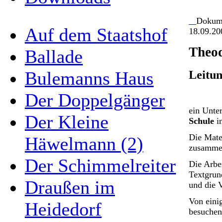
Dokum
Auf dem Staatshof
18.09.20
Theod
Ballade
Bulemanns Haus
Leitun
Der Doppelgänger
ein Unte
Der Kleine
Schule
i
Die Mate
Häwelmann (2)
zusammeng
Der Schimmelreiter
Die Arbe
Textgrund
Draußen im
und die 
Von eini
Heidedorf
besuchen