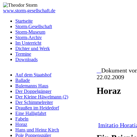
www.storm-gesellschaft.de
Startseite
Storm-Gesellschaft
Storm-Museum
Storm-Archiv
Im Unterricht
Dichter und Werk
Termine
Downloads
Dokument vo
Auf dem Staatshof
22.02.2009
Ballade
Bulemanns Haus
Horaz
Der Doppelgänger
Der Kleine Häwelmann (2)
Der Schimmelreiter
Draußen im Heidedorf
Eine Halligfahrt
Fabeln
Horaz
Imitatio Horati
Hans und Heinz Kirch
Pole Poppenspäler