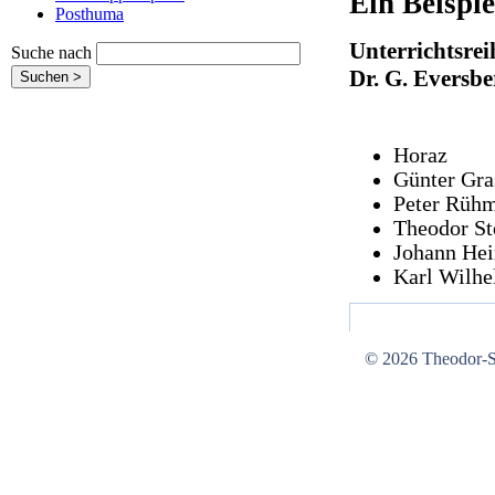
Ein Beispi
Posthuma
Unterrichtsre
Suche nach
Dr. G. Eversb
Horaz
Günter Gra
Peter Rüh
Theodor St
Johann Hei
Karl Wilh
© 2026 Theodor-St