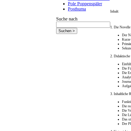
Pole Poppenspäler
Posthuma
Inhalt:
Suche nach
1. Die Novelle
Der No
Kurze 
Primär
Sekund
2. Didaktische
Einfü
Die F
Die Er
Analy
Journa
Aufgab
3. Inhaltliche 
Funkti
Die re
Die Ve
Die L
Das si
Der Pl