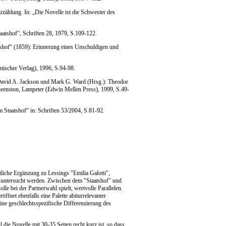
rzählung. In: „Die Novelle ist die Schwester des
atshof“, Schriften 28, 1979, S.109-122.
shof“ (1859): Erinnerung eines Unschuldigen und
ischer Verlag), 1996, S.94-98.
 David A. Jackson und Mark G. Ward (Hrsg.): Theodor
Queenston, Lampeter (Edwin Mellen Press), 1999, S.49-
Staatshof“ in: Schriften 53/2004, S.81-92.
liche Ergänzung zu Lessings "Emilia Galotti",
 untersucht werden. Zwischen dem "Staatshof" und
le bei der Partnerwahl spielt, wertvolle Parallelen.
fnet ebenfalls eine Palette abiturrelevanter
ne geschlechtsspezifische Differenzierung des
die Novelle mit 30-35 Seiten recht kurz ist, so dass