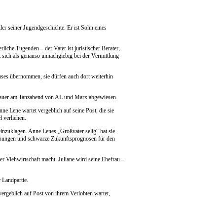
ler seiner Jugendgeschichte. Er ist Sohn eines
rliche Tugenden – der Vater ist juristischer Berater,
t sich als genauso unnachgiebig bei der Vermittlung
es übernommen, sie dürfen auch dort weiterhin
schauer am Tanzabend von AL und Marx abgewiesen.
ne Lene wartet vergeblich auf seine Post, die sie
l verliehen.
 einzuklagen. Anne Lenes „Großvater selig“ hat sie
chungen und schwarze Zukunftsprognosen für den
der Viehwirtschaft macht. Juliane wird seine Ehefrau –
r Landpartie.
vergeblich auf Post von ihrem Verlobten wartet,