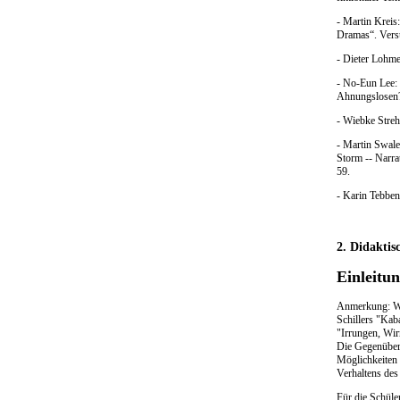
- Martin Kreis
Dramas“. Versu
- Dieter Lohme
- No-Eun Lee: 
Ahnungslosen?
- Wiebke Streh
- Martin Swale
Storm -- Narra
59.
- Karin Tebben
2. Didaktis
Einleitu
Anmerkung: Wen
Schillers "Kab
"Irrungen, Wirr
Die Gegenübers
Möglichkeiten 
Verhaltens des
Für die Schüle