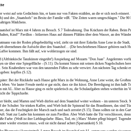
tte
r weist auf sein Gedächtnis hin, er kann nur von Fakten erzählen, an die er sich noch erinnert.
) und des „Staatshofs“ im Besitz der Familie vdR. "Die Zeiten waren umgeschlagen." Die 90
haltrigen Mädchens.
aatshof ist Marx mit 4 Jahren zu Besuch. S.7 Todesahnung. Das Krächzen der Raben. Beim P
halten, Kind!“ Pavillon – hölzernes Haus auf dünnen Pfählen über dem Wasser, an den Wände
atmann van der Roden pflegebedürftig wird, zieht sie mit ihrer Enkelin Anne Lene in die Stadt,
b übernehmen die Aufsicht über den Staatshof… (Die beschriebenen Häuser gehören nach Hus
ffee kommen. Ihm fällt auf, wie wohlerzogen sie sind.
 (Altfränkische Tanzkünste eingeübt!) Anspielung auf Mozarts "Don Juan". Angelerntes vorfüh
ingen sie über eine Spiegelfläche - (S.11). Da kommt Simon mit seinen dicken Nagelschuhen he
bei. Sein Knabenherz war von den tanzenden Füßen zu sehr verwirrt. Am nächsten Tag schenkt er 
sgeben: kopflos (S.12).
später: Bei der Rückkehr nach Hause geht Marx in die Wohnung, Anne Lene weint, die Großmutt
s leben. Vor lauter Freude merkt er gar nicht, dass sie ihn küsst. Die Beerdigung ist ihm halb 
mit AL. Aber zu Hause ging es nicht spielerisch zu, die Schulaufgaben stehen weiterhin im V
nicht die Teppichzelte.
er bleibt, und Marten und Wieb dürfen auf dem Staatshof weiter wohnen – im unteren Stock.
f der Schulter. Sie trinken Kaffee, und Wieb holt ihr Spinnrad für das Brautlinnen, das sind 
er, das die Feuchtigkeit der Marsch nach und nach zerstört (S.15). Dann sollten sie in den 
Duft. Statt zur Laube hin kommen sie zum Pavillon. Aber Wieb hatte die Tür verschlossen, denn
ße Farbe. (Weiß ist ihre Lieblingsfarbe. Blass, Tod, etc.) Marx’ Mutter pflegt bürgerl. Tugend
er wieder ersetzen muss, weil sie nicht darauf achtet (Sparsamkeit) S.16.