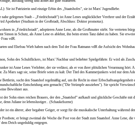
htigte, auffällig streng und achtet auf gute Manieren.
): Sie ist Patrizierin und einzige Erbin des „Staatshofes“, sie ist Marx' Jugendliebe.
r nahe gelegenen Stadt – „Friedrichstadt“) ist Anne Lenes unglücklicher Verehrer und der Erzäh
rd Apotheker (Studium in der Großstadt, Abschluss: Doktor promotus).
wohnen in „Friedrichstadt“, adoptieren Anne Lene, als die Großmutter stirbt. Sie vertreten bürge
mt Simon in Schutz, als Anne Lene es ablehnt, ihn beim ersten Tanz dabei zu haben. Sie erweis
e Frau vdR.
arten und Ehefrau Wieb haben nach dem Tod der Frau Ratmann vdR die Aufsicht des Wohnhaus
mon, Sohn des Schuhflickers, ist Marx’ Nachbar und beliebter Spielgefährte. Er wird als Zu
ker ist Anne Lenes Verlobter, der sie verlässt, als er von ihrer plötzlichen Verarmung hört. An
nt. Zu Marx sagt sie, seine Briefe seien zu kalt. Der Titel des Kammerjunkers wird nur dem Ade
ge Bettlerin, sucht den Staatshof regelmäßig auf, um ihr Recht in einer Erbschaftsangelegenheit
rmundschaftliche Entscheidung arm gemacht ("Die Strümpfe ausziehen"). Sie spricht Verwüns
seine Bewohner aus.
ist der Sohn eines reichen Brauers, der den „Staatshof“ aufkauft und glückliche Geschäfte mit 
, denn Juliane ist lebenslustiger... (Schaukelszene)
er ist ein älterer, aber begabter Geiger, er sorgt für die musikalische Unterhaltung während de
der Postbote, er bringt zweimal die Woche die Post von der Stadt zum Staatshof. Anne Lene, die 
 dem Deich ungeduldig entgegen.