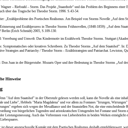
: Wagner – Riefstahl – Storm. Das Projekt „Staasthofe“ und das Problem des Beginnens einer E
ch über das Tragische bei Theodor Storm. 1996. S.43-54.
ier: „Erzählprobleme des Poetischen Realismus. Am Beispiel von Storms Novelle „Auf dem Sta
Erinnerung und Erzählprozess in Theodor Storms Frühnovellen, (1848-1859): „Auf dem Staat
 Berlin (Erich Schmidt) 2005, S.109-130.
l: Vererbung und Umwelt: Das Kindermotiv im Erzählwerk Theodor Storms. Stuttgart (Akadem
s: Symptomatisches oder kreatives Schreibeen. Zu Theodor Storms „Auf dem Staatshof“. In:
tive Strategies and Patriarchy / Theodor Storm – Erzählstrategien und Patriarchat. Lewiston, 
: Don Juan in der Bürgerstube. Mozarts Oper und ihre Bedeutung in Theodor Storms „Auf dem 
che Hinweise
ng
n "Auf dem Staatshof" in der Oberstufe gelesen werden soll, kann die Novelle als eine inhalt
ale und Liebe", Hebbels "Maria Magdalena" und vor allem zu Fontanes "Irrungen, Wirrungen"
ungen" ergeben sich wegen der Mesalliance und der finanziellen Not, die eine entscheidende Rol
tellung von bürgerlichen Tugenden und aristokratischen Untugenden bei Fontane und Storm eröf
der Leistungsmessung. Auch das Verbrennen von Liebesbriefen in beiden Werken ermöglicht ei
 Liebespaares.
r ist dieser anspruchsvolle Kontakt mit dem Poetischen Realismus deshalb empfehlenswert, weil 