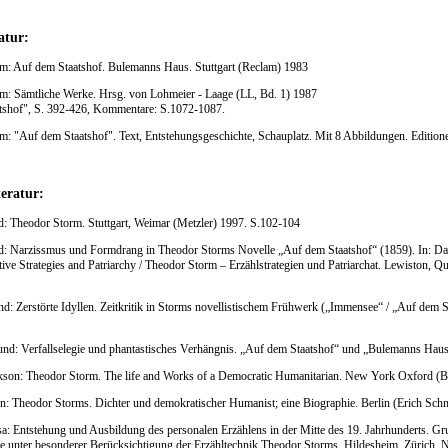
atur:
m: Auf dem Staatshof. Bulemanns Haus. Stuttgart (Reclam) 1983
m: Sämtliche Werke. Hrsg. von Lohmeier - Laage (LL, Bd. 1) 1987
tshof", S. 392-426, Kommentare: S.1072-1087.
m: "Auf dem Staatshof". Text, Entstehungsgeschichte, Schauplatz. Mit 8 Abbildungen. Editio
eratur:
d: Theodor Storm. Stuttgart, Weimar (Metzler) 1997. S.102-104
ld: Narzissmus und Formdrang in Theodor Storms Novelle „Auf dem Staatshof“ (1859). In: D
tive Strategies and Patriarchy / Theodor Storm – Erzählstrategien und Patriarchat. Lewiston, 
nd: Zerstörte Idyllen. Zeitkritik in Storms novellistischem Frühwerk („Immensee“ / „Auf dem S
und: Verfallselegie und phantastisches Verhängnis. „Auf dem Staatshof“ und „Bulemanns Hau
kson: Theodor Storm. The life and Works of a Democratic Humanitarian. New York Oxford (B
n: Theodor Storms. Dichter und demokratischer Humanist; eine Biographie. Berlin (Erich Schm
a: Entstehung und Ausbildung des personalen Erzählens in der Mitte des 19. Jahrhunderts. Gru
xte unter besonderer Berücksichtigung der Erzähltechnik Theodor Storms. Hildesheim, Zürich