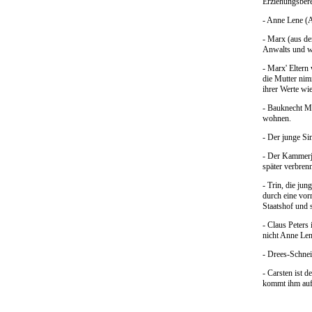
Erziehungsberec
- Anne Lene (AL
- Marx (aus de
Anwalts und wi
- Marx' Eltern 
die Mutter nim
ihrer Werte wi
- Bauknecht M
wohnen.
- Der junge Si
- Der Kammerjun
später verbren
- Trin, die jun
durch eine vo
Staatshof und 
- Claus Peters 
nicht Anne Lene
- Drees-Schneid
- Carsten ist 
kommt ihm auf