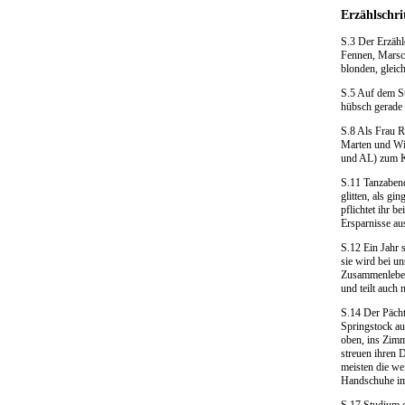
Erzählschri
S.3 Der Erzähle
Fennen, Marsch
blonden, gleic
S.5 Auf dem St
hübsch gerade 
S.8 Als Frau R
Marten und Wie
und AL) zum Ka
S.11 Tanzabend
glitten, als g
pflichtet ihr 
Ersparnisse au
S.12 Ein Jahr 
sie wird bei un
Zusammenleben 
und teilt auch 
S.14 Der Pächt
Springstock au
oben, ins Zimm
streuen ihren 
meisten die wei
Handschuhe imm