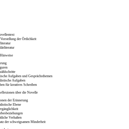
vellentext
Vorstellung der Örtlichkeit
literatur
ärliteratur
 Hinweise
hrung
iguren
zählschritte
tische Aufgaben und Gesprächsthemen
listische Aufgaben
en für kreatives Schreiben
Reflexionen über die Novelle
onen der Erinnerung
alistische Ebene
rgänglichkeit
iebesbeziehungen
ttliche Verhalten
atz der schweigsamen Minderheit