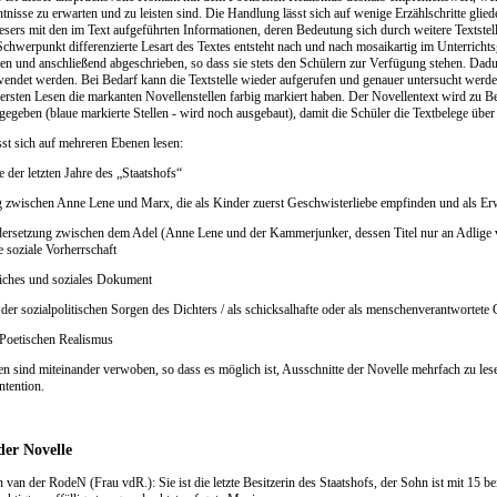
tnisse zu erwarten und zu leisten sind. Die Handlung lässt sich auf wenige Erzählschritte gliede
ers mit den im Text aufgeführten Informationen, deren Bedeutung sich durch weitere Textstelle
chwerpunkt differenzierte Lesart des Textes entsteht nach und nach mosaikartig im Unterrich
lten und anschließend abgeschrieben, so dass sie stets den Schülern zur Verfügung stehen. Dadu
wendet werden. Bei Bedarf kann die Textstelle wieder aufgerufen und genauer untersucht werde
ersten Lesen die markanten Novellenstellen farbig markiert haben. Der Novellentext wird zu 
gegeben (blaue markierte Stellen - wird noch ausgebaut), damit die Schüler die Textbelege über
sst sich auf mehreren Ebenen lesen:
e der letzten Jahre des „Staatshofs“
g zwischen Anne Lene und Marx, die als Kinder zuerst Geschwisterliebe empfinden und als Er
ndersetzung zwischen dem Adel (Anne Lene und der Kammerjunker, dessen Titel nur an Adlige
e soziale Vorherrschaft
tliches und soziales Dokument
 der sozialpolitischen Sorgen des Dichters / als schicksalhafte oder als menschenverantwortete
 Poetischen Realismus
en sind miteinander verwoben, so dass es möglich ist, Ausschnitte der Novelle mehrfach zu les
ntention.
der Novelle
van der RodeN (Frau vdR.): Sie ist die letzte Besitzerin des Staatshofs, der Sohn ist mit 15 b