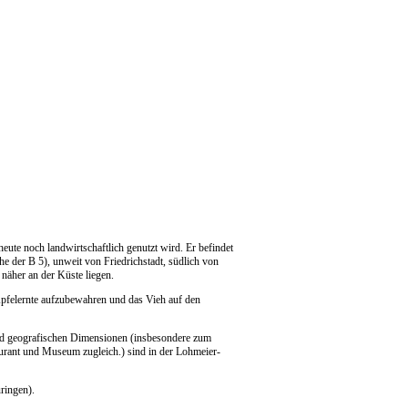
eute noch landwirtschaftlich genutzt wird. Er befindet
e der B 5), unweit von Friedrichstadt, südlich von
 näher an der Küste liegen.
e Apfelernte aufzubewahren und das Vieh auf den
und geografischen Dimensionen (insbesondere zum
aurant und Museum zugleich.) sind in der Lohmeier-
üringen).