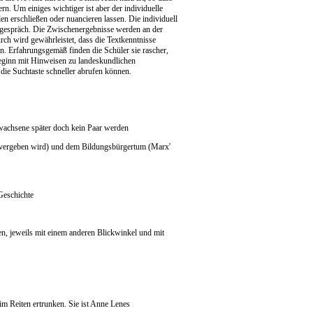
rn. Um einiges wichtiger ist aber der individuelle
n erschließen oder nuancieren lassen. Die individuell
tsgespräch. Die Zwischenergebnisse werden an der
rch wird gewährleistet, dass die Textkenntnisse
n. Erfahrungsgemäß finden die Schüler sie rascher,
Beginn mit Hinweisen zu landeskundlichen
 die Suchtaste schneller abrufen können.
wachsene später doch kein Paar werden
 vergeben wird) und dem Bildungsbürgertum (Marx'
 Geschichte
en, jeweils mit einem anderen Blickwinkel und mit
eim Reiten ertrunken. Sie ist Anne Lenes