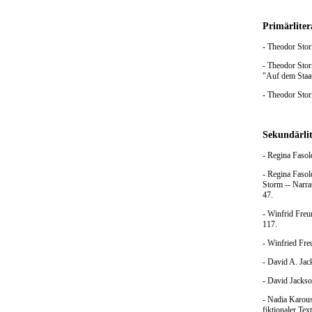
Primärliter
- Theodor Stor
- Theodor Stor
"Auf dem Staa
- Theodor Stor
Sekundärlit
- Regina Fasol
- Regina Faso
Storm -- Narra
47.
- Winfrid Freu
117.
- Winfried Fre
- David A. Jac
- David Jackso
- Nadia Karous
fiktionaler Te