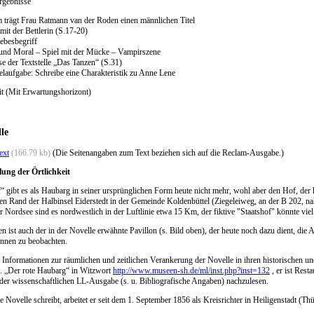
ergebnisse
trägt Frau Ratmann van der Roden einen männlichen Titel
mit der Bettlerin (S.17-20)
ebesbegriff
und Moral – Spiel mit der Mücke – Vampirszene
e der Textstelle „Das Tanzen“ (S.31)
elaufgabe: Schreibe eine Charakteristik zu Anne Lene
it (Mit Erwartungshorizont)
lle
ext
(166.79 kb)
(Die Seitenangaben zum Text beziehen sich auf die Reclam-Ausgabe.)
lung der Örtlichkeit
“ gibt es als Haubarg in seiner ursprünglichen Form heute nicht mehr, wohl aber den Hof, der h
hen Rand der Halbinsel Eiderstedt in der Gemeinde Koldenbüttel (Ziegeleiweg, an der B 202, nah
 Nordsee sind es nordwestlich in der Luftlinie etwa 15 Km, der fiktive "Staatshof" könnte viel
ten ist auch der in der Novelle erwähnte Pavillon (s. Bild oben), der heute noch dazu dient, di
nnen zu beobachten.
 Informationen zur räumlichen und zeitlichen Verankerung der Novelle in ihren historischen 
. „Der rote Haubarg“ in Witzwort
http://www.museen-sh.de/ml/inst.php?inst=132
, er ist Rest
 der wissenschaftlichen LL-Ausgabe (s. u. Bibliografische Angaben) nachzulesen.
 Novelle schreibt, arbeitet er seit dem 1. September 1856 als Kreisrichter in Heiligenstadt (Th