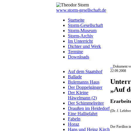
www.storm-gesellschaft.de
Startseite
Storm-Gesellschaft
Storm-Museum
Storm-Archiv
Im Unterricht
Dichter und Werk
Termine
Downloads
Dokument v
22.09.2008
Auf dem Staatshof
Ballade
Unterr
Bulemanns Haus
Der Doppelgänger
„Auf 
Der Kleine
Häwelmann (2)
Erarbeit
Der Schimmelreiter
Draußen im Heidedorf
(Dr. J. Lefebv
Eine Halligfahrt
Fabeln
Horaz
Der Pavillon i
Hans und Heinz Kirch