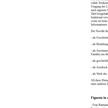
solide Textkenn
Umgang des Les
nach eigenem S
Tafel festgeha
funktional ver
wenn sie beim 
Informationen 
Die Novelle lä
- als Geschicht
- als Beziehun
- als Auseina
Familie) um di
- als geschich
- als Ausdruck
- als Werk des
All diese Eben
einer anderen I
Figuren in 
- Frau Ratmann 