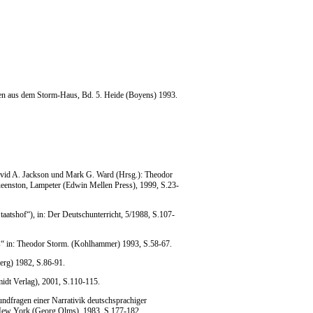
nen aus dem Storm-Haus, Bd. 5. Heide (Boyens) 1993.
avid A. Jackson und Mark G. Ward (Hrsg.): Theodor
Queenston, Lampeter (Edwin Mellen Press), 1999, S.23-
taatshof“), in: Der Deutschunterricht, 5/1988, S.107-
s“ in: Theodor Storm. (Kohlhammer) 1993, S.58-67.
erg) 1982, S.86-91.
idt Verlag), 2001, S.110-115.
ndfragen einer Narrativik deutschsprachiger
, New York (Georg Olms), 1983, S.177-182.