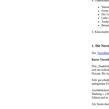
4. Unterrichts
Warum 
Szene 
Der Li
Liebe 
Analys
Beispi
5. Klassenarbe
1. Die Nove
Der
Novellent
Kurze Vorstel
Den „Staatshof
sich am östlic
Husum. Bis zur
Sehr gut erhal
anliegenden Fe
Ausführlichere
Haubarg s. z.B
Edition und in
Als Storm diese