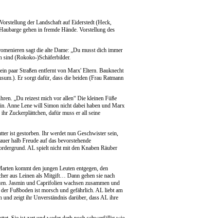
 Vorstellung der Landschaft auf Eiderstedt (Heck,
 Haubarge gehen in fremde Hände. Vorstellung des
romenieren sagt die alte Dame: „Du musst dich immer
n sind (Rokoko-)Schäferbilder.
 ein paar Straßen entfernt von Marx' Eltern. Bauknecht
um.). Er sorgt dafür, dass die beiden (Frau Ratmann
ren. „Du reizest mich vor allen“ Die kleinen Füße
rein. Anne Lene will Simon nicht dabei haben und Marx
ihr Zuckerplättchen, dafür muss er all seine
er ist gestorben. Ihr werdet nun Geschwister sein,
Trauer halb Freude auf das bevorstehende
ordergrund. AL spielt nicht mit den Knaben Räuber
 Marten kommt den jungen Leuten entgegen, den
Tücher aus Leinen als Mitgift… Dann gehen sie nach
Garten. Jasmin und Caprifolien wachsen zusammen und
 der Fußboden ist morsch und gefährlich. AL liebt am
en und zeigt ihr Unverständnis darüber, dass AL ihre