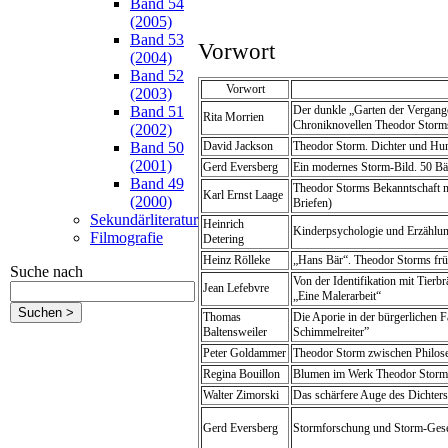
Band 54
(2005)
Band 53
Vorwort
(2004)
Band 52
Vorwort
(2003)
Band 51
Der dunkle „Garten der Vergange
Rita Morrien
Chroniknovellen Theodor Storm
(2002)
Band 50
David Jackson
Theodor Storm. Dichter und Hum
(2001)
Gerd Eversberg
Ein modernes Storm-Bild. 50 Bä
Band 49
Theodor Storms Bekanntschaft mi
Karl Ernst Laage
(2000)
Briefen)
Sekundärliteratur
Heinrich
Kinderpsychologie und Erzählu
Filmografie
Detering
Heinz Rölleke
„Hans Bär“. Theodor Storms früh
Suche nach
Von der Identifikation mit Tie
Jean Lefebvre
„Eine Malerarbeit“
Thomas
Die Aporie in der bürgerlichen 
Baltensweiler
Schimmelreiter”
Peter Goldammer
Theodor Storm zwischen Philos
Regina Bouillon
Blumen im Werk Theodor Storm
Walter Zimorski
Das schärfere Auge des Dichters
Gerd Eversberg
Stormforschung und Storm-Gese