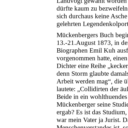
Landvogt gewählt worden i
dürfte kaum zu bezweifeln
sich durchaus keine Asche
gelehrten Legendenkolport
Mückenbergers Buch begin
13.-21.August 1873, in de
Biographen Emil Kuh ausfü
vorgenommen hatte, einen 
Dichter eine Reihe „kecker 
denn Storm glaubte damals,
Arbeit werden mag“, die ü
lautete: „Collidirten der ä
Beide in ein wohlthuende
Mückenberger seine Studie 
ergab? Es ist das Studium
war mein Vater ja Jurist. 
Menschenverstandes ist, s