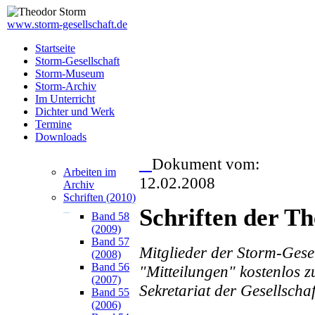
www.storm-gesellschaft.de
Startseite
Storm-Gesellschaft
Storm-Museum
Storm-Archiv
Im Unterricht
Dichter und Werk
Termine
Downloads
Dokument vom:
Arbeiten im
12.02.2008
Archiv
Schriften (2010)
Schriften der T
Band 58
(2009)
Band 57
Mitglieder der Storm-Gesel
(2008)
Band 56
"Mitteilungen" kostenlos z
(2007)
Sekretariat der Gesellschaf
Band 55
(2006)