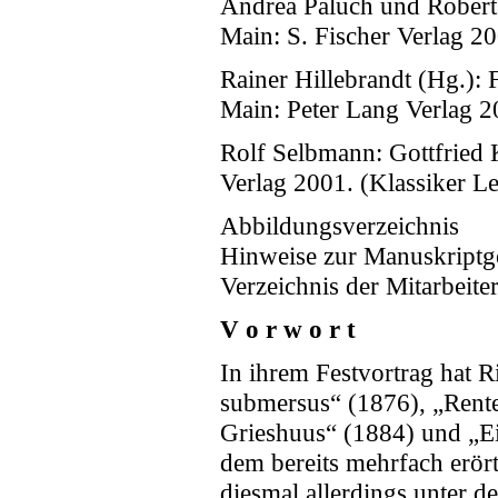
Andrea Paluch und Robert
Main: S. Fischer Verlag 2
Rainer Hillebrandt (Hg.):
Main: Peter Lang Verlag 2
Rolf Selbmann: Gottfried 
Verlag 2001. (Klassiker Le
Abbildungsverzeichnis
Hinweise zur Manuskriptg
Verzeichnis der Mitarbeite
V o r w o r t
In ihrem Festvortrag hat 
submersus“ (1876), „Rent
Grieshuus“ (1884) und „Ei
dem bereits mehrfach erör
diesmal allerdings unter de