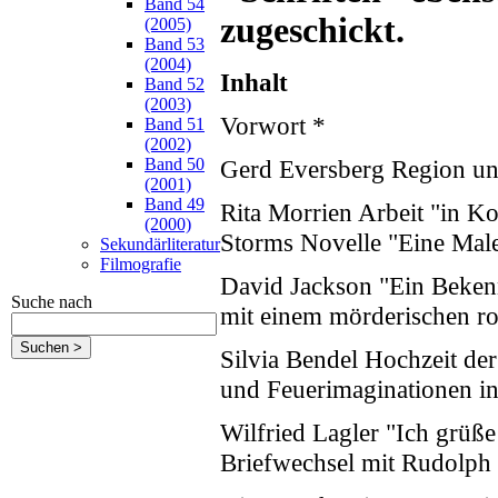
Band 54
zugeschickt.
(2005)
Band 53
(2004)
Inhalt
Band 52
(2003)
Vorwort *
Band 51
(2002)
Band 50
Gerd Eversberg Region und
(2001)
Band 49
Rita Morrien Arbeit "in Ko
(2000)
Storms Novelle "Eine Male
Sekundärliteratur
Filmografie
David Jackson "Ein Beken
Suche nach
mit einem mörderischen ro
Silvia Bendel Hochzeit de
und Feuerimaginationen i
Wilfried Lagler "Ich grüß
Briefwechsel mit Rudolph