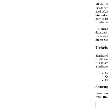
Mit dem Ur
Inhalte de
ausdrückli
Storm-Ges
oder Vollst
Urheberrec
Die
Theod
distanziert
Die in die
Storm-Ges
Urhebe
Sämtliche 
schriftlic
Alle Infor
unterliege
Da
Ge
Di
Änderunge
Fotos:
Sto
Texte:
Dr.