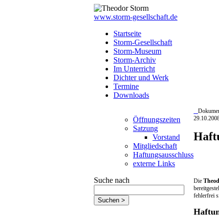
www.storm-gesellschaft.de
Startseite
Storm-Gesellschaft
Storm-Museum
Storm-Archiv
Im Unterricht
Dichter und Werk
Termine
Downloads
Dokumen
29.10.200
Öffnungszeiten
Satzung
Haft
Vorstand
Mitgliedschaft
Haftungsausschluss
externe Links
Suche nach
Die
Theod
bereitgest
fehlerfrei s
Haftun