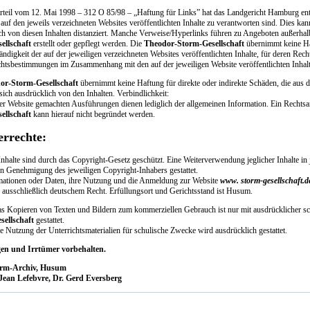
teil vom 12. Mai 1998 – 312 O 85/98 – „Haftung für Links” hat das Landgericht Hamburg ents
r auf den jeweils verzeichneten Websites veröffentlichten Inhalte zu verantworten sind. Dies k
ch von diesen Inhalten distanziert. Manche Verweise/Hyperlinks führen zu Angeboten außerhal
ellschaft
erstellt oder gepflegt werden. Die
Theodor-Storm-Gesellschaft
übernimmt keine Haf
ändigkeit der auf der jeweiligen verzeichneten Websites veröffentlichten Inhalte, für deren Rec
htsbestimmungen im Zusammenhang mit den auf der jeweiligen Website veröffentlichten Inhalt
or-Storm-Gesellschaft
übernimmt keine Haftung für direkte oder indirekte Schäden, die aus 
 sich ausdrücklich von den Inhalten. Verbindlichkeit:
ser Website gemachten Ausführungen dienen lediglich der allgemeinen Information. Ein Rechts
ellschaft
kann hierauf nicht begründet werden.
rrechte:
Inhalte sind durch das Copyright-Gesetz geschützt. Eine Weiterverwendung jeglicher Inhalte in j
hen Genehmigung des jeweiligen Copyright-Inhabers gestattet.
mationen oder Daten, ihre Nutzung und die Anmeldung zur Website
www. storm-gesellschaft.d
n ausschließlich deutschem Recht. Erfüllungsort und Gerichtsstand ist Husum.
s Kopieren von Texten und Bildern zum kommerziellen Gebrauch ist nur mit ausdrücklicher s
sellschaft
gestattet.
e Nutzung der Unterrichtsmaterialien für schulische Zwecke wird ausdrücklich gestattet.
n und Irrtümer vorbehalten.
rm-Archiv, Husum
 Jean Lefebvre, Dr. Gerd Eversberg