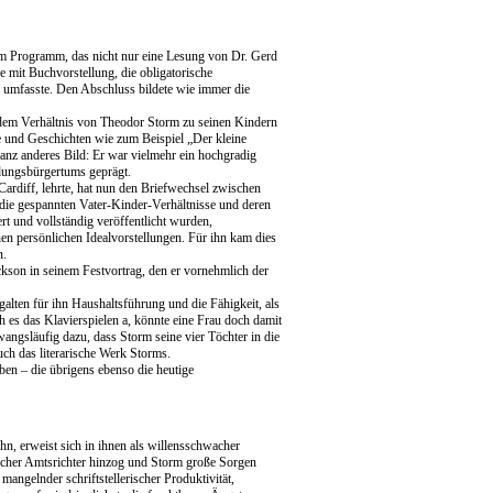
em Programm, das nicht nur eine Lesung von Dr. Gerd
 mit Buchvorstellung, die obligatorische
 umfasste. Den Abschluss bildete wie immer die
dem Verhältnis von Theodor Storm zu seinen Kindern
 und Geschichten wie zum Beispiel „Der kleine
anz anderes Bild: Er war vielmehr ein hochgradig
ldungsbürgertums geprägt.
Cardiff, lehrte, hat nun den Briefwechsel zwischen
n die gespannten Vater-Kinder-Verhältnisse und deren
rt und vollständig veröffentlicht wurden,
n persönlichen Idealvorstellungen. Für ihn kam dies
n.
ckson in seinem Festvortrag, den er vornehmlich der
alten für ihn Haushaltsführung und die Fähigkeit, als
ah es das Klavierspielen a, könnte eine Frau doch damit
wangsläufig dazu, dass Storm seine vier Töchter in die
uch das literarische Werk Storms.
en – die übrigens ebenso die heutige
hn, erweist sich in ihnen als willensschwacher
ischer Amtsrichter hinzog und Storm große Sorgen
mangelnder schriftstellerischer Produktivität,