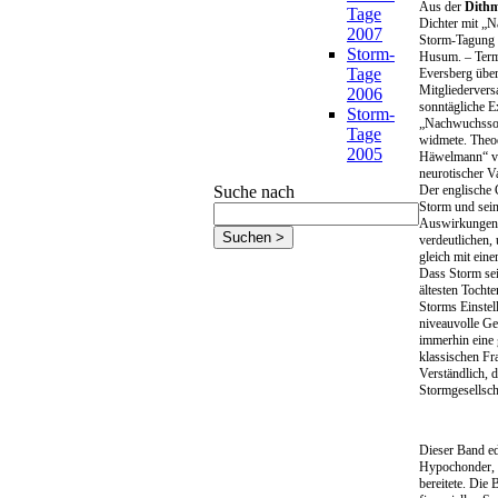
Aus der
Dithm
Tage
Dichter mit „
2007
Storm-Tagung w
Storm-
Husum. – Termi
Tage
Eversberg über
Mitgliedervers
2006
sonntägliche E
Storm-
„Nachwuchssor
Tage
widmete. Theo
2005
Häwelmann“ ver
neurotischer V
Suche nach
Der englische 
Storm und sein
Auswirkungen a
verdeutlichen,
gleich mit ein
Dass Storm sei
ältesten Tocht
Storms Einstel
niveauvolle Ges
immerhin eine 
klassischen Fr
Verständlich, 
Stormgesellsch
Dieser Band ed
Hypochonder, d
bereitete. Die 