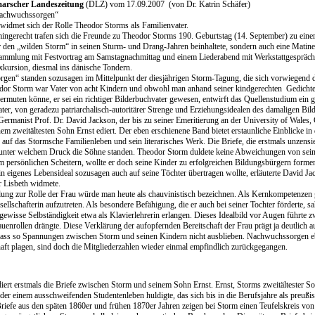
arscher Landeszeitung
(DLZ) vom 17.09.2007 (von Dr. Katrin Schäfer)
Nachwuchssorgen“
idmet sich der Rolle Theodor Storms als Familienvater.
ngerecht trafen sich die Freunde zu Theodor Storms 190. Geburtstag (14. September) zu ein
 den „wilden Storm“ in seinen Sturm- und Drang-Jahren beinhaltete, sondern auch eine Matinee
ammlung mit Festvortrag am Samstagnachmittag und einem Liederabend mit Werkstattgespräch
xkursion, diesmal ins dänische Tondern.
gen“ standen sozusagen im Mittelpunkt der diesjährigen Storm-Tagung, die sich vorwiegend 
dor Storm war Vater von acht Kindern und obwohl man anhand seiner kindgerechten Gedichte
muten könne, er sei ein richtiger Bilderbuchvater gewesen, entwirft das Quellenstudium ein g
ater, von geradezu patriarchalisch-autoritärer Strenge und Erziehungsidealen des damaligen Bi
Germanist Prof. Dr. David Jackson, der bis zu seiner Emeritierung an der University of Wales, 
em zweitältesten Sohn Ernst ediert. Der eben erschienene Band bietet erstaunliche Einblicke i
uf das Stormsche Familienleben und sein literarisches Werk. Die Briefe, die erstmals unzensie
 unter welchem Druck die Söhne standen. Theodor Storm duldete keine Abweichungen von seine
em persönlichen Scheitern, wollte er doch seine Kinder zu erfolgreichen Bildungsbürgern forme
n eigenes Lebensideal sozusagen auch auf seine Töchter übertragen wollte, erläuterte David Ja
er Lisbeth widmete.
lung zur Rolle der Frau würde man heute als chauvinistisch bezeichnen. Als Kernkompetenzen g
ellschafterin aufzutreten. Als besondere Befähigung, die er auch bei seiner Tochter förderte, s
gewisse Selbständigkeit etwa als Klavierlehrerin erlangen. Dieses Idealbild vor Augen führte z
auenrollen drängte. Diese Verklärung der aufopfernden Bereitschaft der Frau prägt ja deutlich a
dass so Spannungen zwischen Storm und seinen Kindern nicht ausblieben. Nachwuchssorgen eb
aft plagen, sind doch die Mitgliederzahlen wieder einmal empfindlich zurückgegangen.
iert erstmals die Briefe zwischen Storm und seinem Sohn Ernst. Ernst, Storms zweitältester So
er einem ausschweifenden Studentenleben huldigte, das sich bis in die Berufsjahre als preuß
Briefe aus den späten 1860er und frühen 1870er Jahren zeigen bei Storm einen Teufelskreis von 