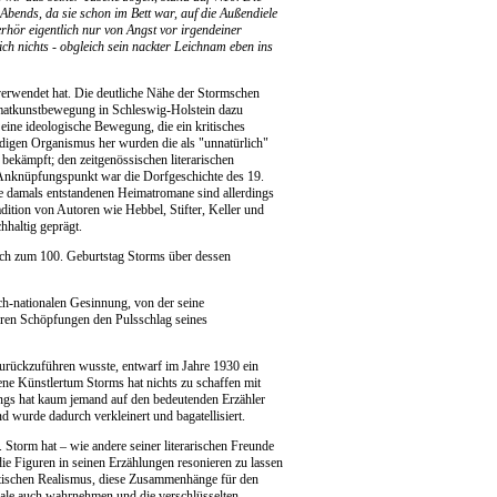
 Abends, da sie schon im Bett war, auf die Außendiele
hör eigentlich nur von Angst vor irgendeiner
ch nichts - obgleich sein nackter Leichnam eben ins
 verwendet hat. Die deutliche Nähe der Stormschen
imatkunstbewegung in Schleswig-Holstein dazu
eine ideologische Bewegung, die ein kritisches
ndigen Organismus her wurden die als "unnatürlich"
bekämpft; den zeitgenössischen literarischen
 Anknüpfungspunkt war die Dorfgeschichte des 19.
ie damals entstandenen Heimatromane sind allerdings
ition von Autoren wie Hebbel, Stifter, Keller und
hhaltig geprägt.
uch zum 100. Geburtstag Storms über dessen
tsch-nationalen Gesinnung, von der seine
päteren Schöpfungen den Pulsschlag seines
zurückzuführen wusste, entwarf im Jahre 1930 ein
ene Künstlertum Storms hat nichts zu schaffen mit
ings hat kaum jemand auf den bedeutenden Erzähler
 wurde dadurch verkleinert und bagatellisiert.
torm hat – wie andere seiner literarischen Freunde
die Figuren in seinen Erzählungen resonieren zu lassen
etischen Realismus, diese Zusammenhänge für den
nale auch wahrnehmen und die verschlüsselten