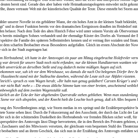
 deuten bereit sind. Gerade dies aber haben viele Heimatkunstapologeten entweder nicht gekonn
ellte, ihnen vertraute Welt mit der künstlerischen Qualität der Texte. Diese entsteht bei Storm
ähler unserer Novelle ist ein gebildeter Mann, der ein hohes Amt in der kleinen Stadt bekleidet,
gt" und in dieser Funktion bereits vor den dramatischen Ereignissen draußen im Heidedorf mit
n befasst. Nach dem Tode des alten Hinrich Fehse wird unter seinem Vorsitz als Obervormun
s bereits mündigen Sohnes verhandelt und der ehemalige Küster des Dorfes als Vormund der Ba
rspektive die Familie des späteren Selbstmörders kennen und er vermag ihre sozialen und finanzi
 ist dem scharfen Beobachter etwas Besonderes aufgefallen. Gleich im ersten Abschnitt der Nove
 sich in der Stadt zugetragen hat:
em Herbstabend; ich hatte in der Amtsvogtei ein paar am Mittag eingebrachte Holzfrevler 
 war derzeit für unsere Stadt noch nicht erfunden; nur die kleinen Handlaternen wankten wie 
lieb unverrückt an derselben Stelle und zog dadurch meine müßigen Augen auf sich.
gekommen war, sah ich vor dem Wirtshause, wo damals die nach Ost belegenen Dörfer ihre An
te Hausknecht stand mit der Stalleuchte daneben, während die Leute sich zur Abfahrt rüsteten.
Hinrich!« sprach es vom Wagen herab; »Ihr habt nun genug gedalbert! Carsten Krüger's und C
t mir nicht Ruh' mehr.« - Die etwas ältliche Stimme kam von einer breiten, anscheinend weibli
nbeweglich auf dem zweiten Wagenstuhle saß.
kürlich an der Ecke der hier abgehenden Querstraße stehen geblieben. Wenn man stundenlang g
Szene vor sich abspielen, und der Knecht hielt die Leuchte hoch genug, daß ich Alles bequem 
rung des Novellenbeginns zeigt, wie Storm medias in res springt und die Erzählerperspektive b
htete Szene sehen lässt. Durch die Fokussierung auf den Ausschnitt, der durch das Licht der La
der sich in der schützenden Dunkelheit des Herbstabends vor fremden Blicken sicher weiß, für 
rspektive des Amtsvogts lässt Dinge hervortreten, die in den Bereich des Privaten gehören, 
es Zuschauers und des Mitwissers versetzen, der gleichsam vom bequemen Stuhl des Theaterzus
rt beobachten und an ihrem Geschick, das sich nun in der Erzählung des Amtsvogts entfalten wi