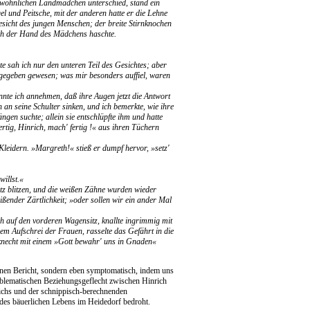
gewöhnlichen Landmädchen unterschied, stand ein
l und Peitsche, mit der anderen hatte er die Lehne
esicht des jungen Menschen; der breite Stirnknochen
nach der Hand des Mädchens haschte.
 sah ich nur den unteren Teil des Gesichtes; aber
sgegeben gewesen; was mir besonders auffiel, waren
nnte ich annehmen, daß ihre Augen jetzt die Antwort
h an seine Schulter sinken, und ich bemerkte, wie ihre
gen suchte; allein sie entschlüpfte ihm und hatte
ertig, Hinrich, mach' fertig !« aus ihren Tüchern
eidern. »Margreth!« stieß er dumpf hervor, »setz'
willst.«
itz blitzen, und die weißen Zähne wurden wieder
eißender Zärtlichkeit; »oder sollen wir ein ander Mal
 auf den vorderen Wagensitz, knallte ingrimmig mit
dem Aufschrei der Frauen, rasselte das Gefährt in die
sknecht mit einem »Gott bewahr' uns in Gnaden«
ernen Bericht, sondern eben symptomatisch, indem uns
oblematischen Beziehungsgeflecht zwischen Hinrich
ichs und der schnippisch-berechnenden
des bäuerlichen Lebens im Heidedorf bedroht.