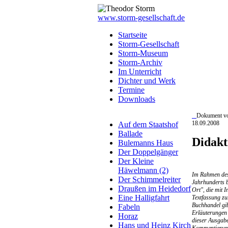
www.storm-gesellschaft.de
Startseite
Storm-Gesellschaft
Storm-Museum
Storm-Archiv
Im Unterricht
Dichter und Werk
Termine
Downloads
Dokument v
18.09.2008
Auf dem Staatshof
Ballade
Didakt
Bulemanns Haus
Der Doppelgänger
Der Kleine
Häwelmann (2)
Im Rahmen des 
Der Schimmelreiter
Jahrhunderts b
Draußen im Heidedorf
Ort", die mit 
Eine Halligfahrt
Textfassung zu
Buchhandel gi
Fabeln
Erläuterungen 
Horaz
dieser Ausgabe
Hans und Heinz Kirch