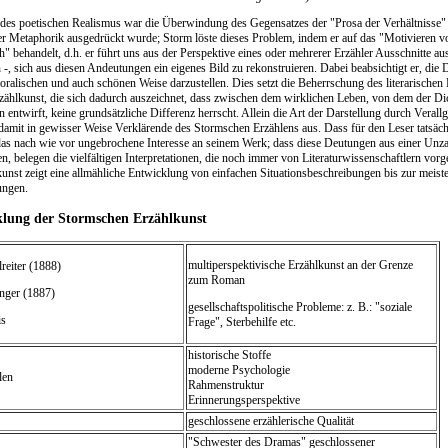
es poetischen Realismus war die Überwindung des Gegensatzes der "Prosa der Verhältnisse" 
er Metaphorik ausgedrückt wurde; Storm löste dieses Problem, indem er auf das "Motivieren vo
" behandelt, d.h. er führt uns aus der Perspektive eines oder mehrerer Erzähler Ausschnitte a
 -, sich aus diesen Andeutungen ein eigenes Bild zu rekonstruieren. Dabei beabsichtigt er, die 
oralischen und auch schönen Weise darzustellen. Dies setzt die Beherrschung des literarischen
ählkunst, die sich dadurch auszeichnet, dass zwischen dem wirklichen Leben, von dem der Di
 entwirft, keine grundsätzliche Differenz herrscht. Allein die Art der Darstellung durch Ver
damit in gewisser Weise Verklärende des Stormschen Erzählens aus. Dass für den Leser tatsä
das nach wie vor ungebrochene Interesse an seinem Werk; dass diese Deutungen aus einer Unza
n, belegen die vielfältigen Interpretationen, die noch immer von Literaturwissenschaftlern vorg
unst zeigt eine allmähliche Entwicklung von einfachen Situationsbeschreibungen bis zur meis
ungen.
klung der Stormschen Erzählkunst
multiperspektivische Erzählkunst an der Grenze
reiter (1888)
zum Roman
nger (1887)
gesellschaftspolitische Probleme: z. B.: "soziale
is
Frage", Sterbehilfe etc.
historische Stoffe
moderne Psychologie
len
Rahmenstruktur
Erinnerungsperspektive
geschlossene erzählerische Qualität
"Schwester des Dramas" geschlossener