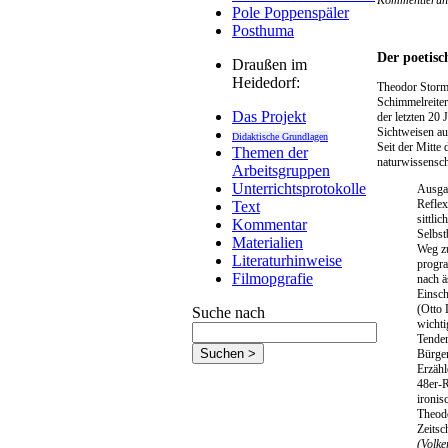
Kommentierung 
Pole Poppenspäler
Posthuma
Der poetisc
Draußen im
Heidedorf:
Theodor Storm 
Schimmelreiter
Das Projekt
der letzten 20
Sichtweisen a
Didaktische Grundlagen
Seit der Mitte 
Themen der
naturwissensch
Arbeitsgruppen
Unterrichtsprotokolle
Ausgan
Reflex
Text
sittli
Kommentar
Selbst
Materialien
Weg zu
Literaturhinweise
progra
Filmopgrafie
nach ä
Einsch
(Otto 
Suche nach
wichti
Tenden
Bürger
Erzähl
48er-R
ironis
Theodo
Zeitsch
(Volke