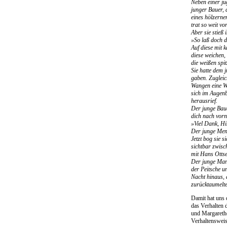
Neben einer ju
junger Bauer, 
eines hölzerne
trat so weit v
Aber sie stieß 
»So laß doch 
Auf diese mit 
diese weichen,
die weißen spi
Sie hatte dem 
gaben. Zugleich
Wangen eine We
sich im Augenb
herausrief.
Der junge Baue
dich nach vorn
»Viel Dank, Hin
Der junge Mensc
Jetzt bog sie 
sichtbar zwisc
mit Hans Ottse
Der junge Mann
der Peitsche u
Nacht hinaus, 
zurücktaumelte
Damit hat uns 
das Verhalten 
und Margareth
Verhaltensweis