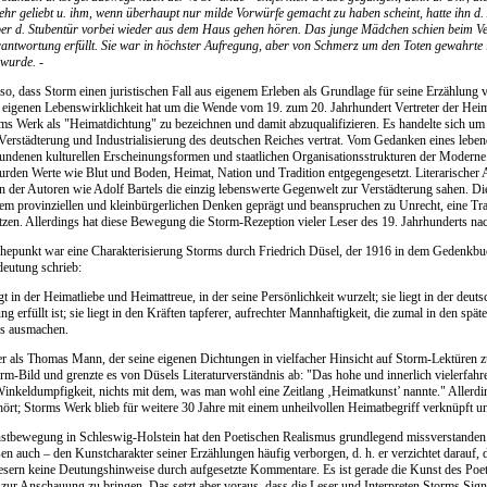
sehr geliebt u. ihm, wenn überhaupt nur milde Vorwürfe gemacht zu haben scheint, hatte ihn d.
ber d. Stubentür vorbei wieder aus dem Haus gehen hören. Das junge Mädchen schien beim Ver
rantwortung erfüllt. Sie war in höchster Aufregung, aber von Schmerz um den Toten gewahrte i
wurde. -
so, dass Storm einen juristischen Fall aus eigenem Erleben als Grundlage für seine Erzählung
r eigenen Lebenswirklichkeit hat um die Wende vom 19. zum 20. Jahrhundert Vertreter der He
s Werk als "Heimatdichtung" zu bezeichnen und damit abzuqualifizieren. Es handelte sich um 
 Verstädterung und Industrialisierung des deutschen Reiches vertrat. Vom Gedanken eines lebe
undenen kulturellen Erscheinungsformen und staatlichen Organisationsstrukturen der Moderne 
den Werte wie Blut und Boden, Heimat, Nation und Tradition entgegengesetzt. Literarischer
in der Autoren wie Adolf Bartels die einzig lebenswerte Gegenwelt zur Verstädterung sahen. D
em provinziellen und kleinbürgerlichen Denken geprägt und beanspruchen zu Unrecht, eine Trad
tzen. Allerdings hat diese Bewegung die Storm-Rezeption vieler Leser des 19. Jahrhunderts nac
hepunkt war eine Charakterisierung Storms durch Friedrich Düsel, der 1916 in dem Gedenkb
eutung schrieb:
egt in der Heimatliebe und Heimattreue, in der seine Persönlichkeit wurzelt; sie liegt in der deu
ng erfüllt ist; sie liegt in den Kräften tapferer, aufrechter Mannhaftigkeit, die zumal in den s
s ausmachen.
r als Thomas Mann, der seine eigenen Dichtungen in vielfacher Hinsicht auf Storm-Lektüren 
rm-Bild und grenzte es von Düsels Literaturverständnis ab: "Das hohe und innerlich vielerfahr
inkeldumpfigkeit, nichts mit dem, was man wohl eine Zeitlang ‚Heimatkunst’ nannte." Allerd
ört; Storms Werk blieb für weitere 30 Jahre mit einem unheilvollen Heimatbegriff verknüpft und
tbewegung in Schleswig-Holstein hat den Poetischen Realismus grundlegend missverstanden. S
en auch – den Kunstcharakter seiner Erzählungen häufig verborgen, d. h. er verzichtet darauf, 
esern keine Deutungshinweise durch aufgesetzte Kommentare. Es ist gerade die Kunst des Po
 zur Anschauung zu bringen. Das setzt aber voraus, dass die Leser und Interpreten Storms Sig