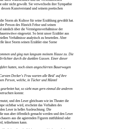
t oder nicht gewollt. Sie verwechseln ihre Sympathie
 aus dessen Kunstverstand und seinem poetischen
 die Storm als Kulisse für seine Erzählung gewählt hat.
 der Person des Hinrich Fehse und seinen
d nämlich über die Vermögensverhältnisse der
uernwitwe eingesetzt. So lernt unser Erzähler aus
ellen Verhältnisse analytisch zu beurteilen. Aber
lle lässt Storm seinen Erzähler eine Szene
vernommen und ging nun langsam meinem Hause zu. Die
Irrlichter durch die dunklen Gassen. Einer dieser
fahrt hatten, noch einen angeschirrten Bauerwagen
arsten Decker's Frau warten alle Beid' auf ihre
chen Person, welche, in Tücher und Mäntel
earbeitet hat, so sieht man gern einmal die anderen
betrachten konnte.
enutzt, und den Leser gleichsam wie im Theater die
mpe sichtbar wird, erscheint das Verhalten des
den Leser in heller Ausleuchtung. Die
die nun aber öffentlich gemacht werden und den Leser
chauers aus die agierenden Figuren mitfühlend oder
rd, teilnehmen kann.