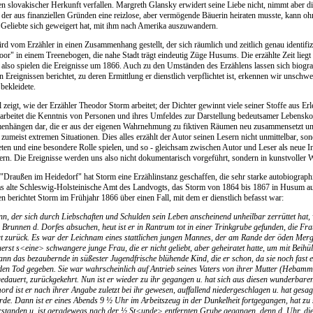
 slovakischer Herkunft verfallen. Margreth Glansky erwidert seine Liebe nicht, nimmt aber
 der aus finanziellen Gründen eine reizlose, aber vermögende Bäuerin heiraten musste, kann o
Geliebte sich geweigert hat, mit ihm nach Amerika auszuwandern.
ird vom Erzähler in einen Zusammenhang gestellt, der sich räumlich und zeitlich genau identifiz
r" in einem Treenebogen, die nahe Stadt trägt eindeutig Züge Husums. Die erzählte Zeit liegt
 also spielen die Ereignisse um 1866. Auch zu den Umständen des Erzählens lassen sich biogr
n Ereignissen berichtet, zu deren Ermittlung er dienstlich verpflichtet ist, erkennen wir unsc
bekleidete.
l zeigt, wie der Erzähler Theodor Storm arbeitet; der Dichter gewinnt viele seiner Stoffe aus E
arbeitet die Kenntnis von Personen und ihres Umfeldes zur Darstellung bedeutsamer Lebenskonfl
hängen dar, die er aus der eigenen Wahrnehmung zu fiktiven Räumen neu zusammensetzt und 
umeist extremen Situationen. Dies alles erzählt der Autor seinen Lesern nicht unmittelbar, sonde
eten und eine besondere Rolle spielen, und so - gleichsam zwischen Autor und Leser als neue Ins
ern. Die Ereignisse werden uns also nicht dokumentarisch vorgeführt, sondern in kunstvoller We
 "Draußen im Heidedorf" hat Storm eine Erzählinstanz geschaffen, die sehr starke autobiograph
as alte Schleswig-Holsteinische Amt des Landvogts, das Storm von 1864 bis 1867 in Husum aus
n berichtet Storm im Frühjahr 1866 über einen Fall, mit dem er dienstlich befasst war:
n, der sich durch Liebschaften und Schulden sein Leben anscheinend unheilbar zerrüttet hat, 
 Brunnen d. Dorfes absuchen, heut ist er in Rantrum tot in einer Trinkgrube gefunden, die Fr
t zurück. Es war der Leichnam eines stattlichen jungen Mannes, der am Rande der öden Mer
erst s<eine> schwangere junge Frau, die er nicht geliebt, aber geheiratet hatte, um mit Beihü
ann das bezaubernde in süßester Jugendfrische blühende Kind, die er schon, da sie noch fast e
 den Tod gegeben. Sie war wahrscheinlich auf Antrieb seines Vaters von ihrer Mutter (Hebam
gedauert, zurückgekehrt. Nun ist er wieder zu ihr gegangen u. hat sich aus diesen wunderbare
ord ist er nach ihrer Angabe zuletzt bei ihr gewesen, auffallend niedergeschlagen u. hat gesag
Erde. Dann ist er eines Abends 9 ½ Uhr im Arbeitszeug in der Dunkelheit fortgegangen, hat zu 
erstanden u. ist geradewegs nach der ½ St<unde> entfernten Grube gegangen, denn d. Uhr, die