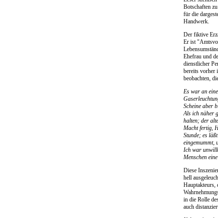
Botschaften zu
für die dargest
Handwerk.
Der fiktive Erz
Er ist "Amtsvo
Lebensumstände
Ehefrau und de
dienstlicher Pe
bereits vorher
beobachten, die
Es war an ein
Gaserleuchtung
Scheine aber b
Als ich näher 
halten; der al
Macht fertig, 
Stunde; es läß
eingemummt, u
Ich war unwill
Menschen eine 
Diese Inszenie
hell ausgeleuc
Hauptakteurs, 
Wahrnehmungspe
in die Rolle d
auch distanzie