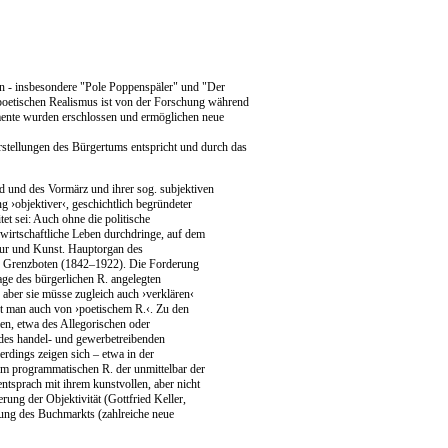
len - insbesondere "Pole Poppenspäler" und "Der
 poetischen Realismus ist von der Forschung während
umente wurden erschlossen und ermöglichen neue
Vorstellungen des Bürgertums entspricht und durch das
 und des Vormärz und ihrer sog. subjektiven
 ›objektiver‹, geschichtlich begründeter
tet sei: Auch ohne die politische
 wirtschaftliche Leben durchdringe, auf dem
ratur und Kunst. Hauptorgan des
ie Grenzboten (1842–1922). Die Forderung
lage des bürgerlichen R. angelegten
aber sie müsse zugleich auch ›verklären‹
ht man auch von ›poetischem R.‹. Zu den
en, etwa des Allegorischen oder
 des handel- und gewerbetreibenden
erdings zeigen sich – etwa in der
em programmatischen R. der unmittelbar der
ntsprach mit ihrem kunstvollen, aber nicht
ung der Objektivität (Gottfried Keller,
ung des Buchmarkts (zahlreiche neue