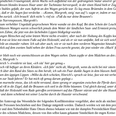
gendlichen Frauengestalt, deren Wuchs sich auffallend von der gedrungenen Statur unserer 
dessen blondes krauses Haar unter der Tuchmütze hervorquoll; in der einen Hand hielt er Züge
n Stuhles gefaßt, der zum Auftritt an den Wagen gerückt war. Es lag etwas Brütendes in dem G
or, daß er die Augen fast verdeckte. - »Komm, Margreth, steig' nun auf !« sagte er, indem er 
ihn zurück. »Ich brauch' dich nicht !« rief sie. »Paß du nur deine Braunen!«
die Narrenspossen, Margreth!«
kaum verhehlter Ungeduld gesprochenen Worte wandte sie den Kopf. Bei dem Schein der Leuchte
 blassen Wangen waren schwerlich jemals dem Wetter der ländlichen Saat- und Erntezeit prei
tzen Zähne, die jetzt von den lächelnden Lippen bloßgelegt wurden.
jungen Menschen auf seine letzten Worte nichts erwidert; aber nach der Haltung des Kopfes ko
 trat sie leise mit einem Fuße auf den Holzstuhl, und als er sie nun umfaßte, ließ sie sich weic
ile an einander ruhten. Ich sah aber auch, wie er sie nach dem vorderen Wagensitze hinzudrän
lick auf dem zweiten Stuhl neben der dicken Frau zurecht gesetzt, die jetzt wieder ein »Mach' f
r blieb noch wie unentschlossen an dem Wagen stehen. Dann zupfte er dem Mädchen an den Kl
e, Margreth !«
rich !« erwiderte sie laut, »ich sitz' hier gut genug.«
h riß heftiger an ihren Kleidern. »Ich fahr' nicht ab, Margreth, wenn du nicht bei mir sitzen 
sich über den Rand des Sitzes zu ihm herab; ich sah ein Paar dunkle Augen in dem blassen Antl
hen den üppigen Lippen. »Willst du dich schicken, Hinrich!« sprach sie leise, fast wie mit verh
n zur Stadt fahren? Er hat mich oft genug darum geplagt.«
 murmelte etwas, das ich nicht verstand; dann sprang er ungestüm zwischen die Pferde durch
nd riß in die Zügel, daß die Braunen sich steil in die Höhe bäumten. Und gleich darauf, unter 
daß der Holzstuhl vom Rade getroffen zertrümmert auf das Pflaster stürzte und der alte Hau
 und dann scheltend mit seiner Leuchte durch die Haustür verschwand.
der Amtsvogt das Wesentliche der folgenden Konfliktstruktur vorgeführt, aber nicht als nücht
der Personen beschrieben und ihre Dialoge mitgeteilt werden. Dadurch werden wir mit dem pr
e und dem Nebenbuhler Hans Ottsen ebenso bekannt wie mit der dumpfen Persönlichkeit Hinr
e des schönen Mädchens, dessen von ihm selbst kaum gekannte Sinnlichkeit die engen Kreise 