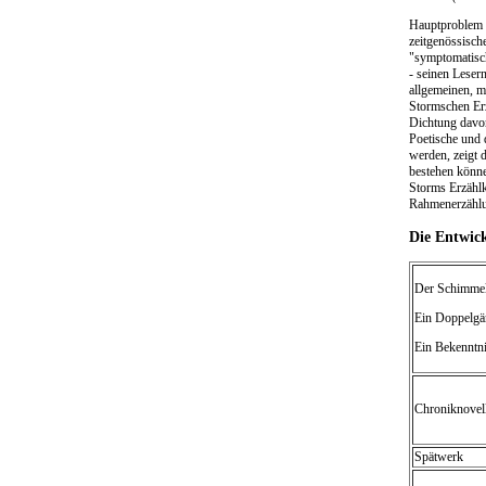
Hauptproblem d
zeitgenössisch
"symptomatisch
- seinen Lesern
allgemeinen, m
Stormschen Erz
Dichtung davon
Poetische und 
werden, zeigt 
bestehen könne
Storms Erzählk
Rahmenerzähl
Die Entwic
Der Schimmel
Ein Doppelgä
Ein Bekenntn
Chroniknovel
Spätwerk