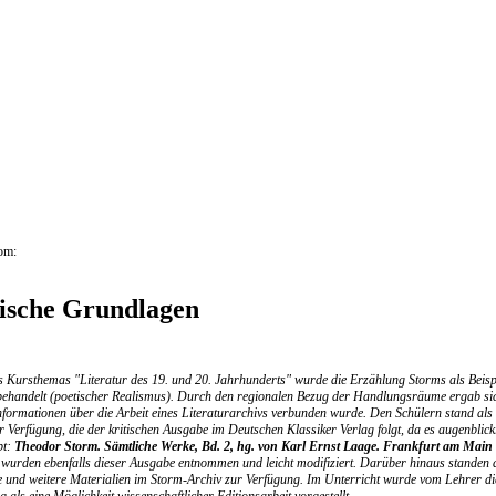
om:
ische Grundlagen
Kursthemas "Literatur des 19. und 20. Jahrhunderts" wurde die Erzählung Storms als Beispiel
ehandelt (poetischer Realismus). Durch den regionalen Bezug der Handlungsräume ergab sic
Informationen über die Arbeit eines Literaturarchivs verbunden wurde. Den Schülern stand als 
r Verfügung, die der kritischen Ausgabe im Deutschen Klassiker Verlag folgt, da es augenblic
bt:
Theodor Storm. Sämtliche Werke, Bd. 2, hg. von Karl Ernst Laage. Frankfurt am Main
wurden ebenfalls dieser Ausgabe entnommen und leicht modifiziert. Darüber hinaus standen 
 und weitere Materialien im Storm-Archiv zur Verfügung. Im Unterricht wurde vom Lehrer die