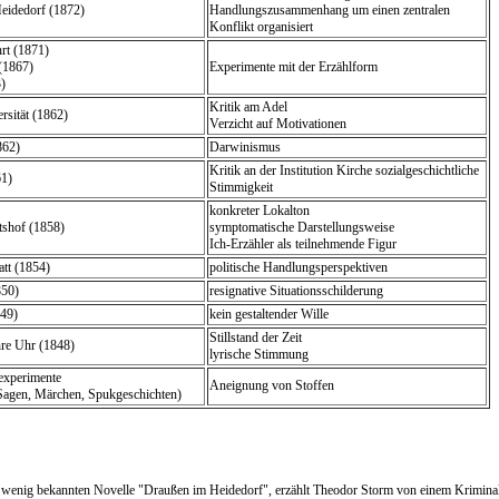
eidedorf (1872)
Handlungszusammenhang um einen zentralen
Konflikt organisiert
hrt (1871)
 (1867)
Experimente mit der Erzählform
)
Kritik am Adel
rsität (1862)
Verzicht auf Motivationen
862)
Darwinismus
Kritik an der Institution Kirche sozialgeschichtliche
61)
Stimmigkeit
konkreter Lokalton
tshof (1858)
symptomatische Darstellungsweise
Ich-Erzähler als teilnehmende Figur
att (1854)
politische Handlungsperspektiven
850)
resignative Situationsschilderung
49)
kein gestaltender Wille
Stillstand der Zeit
hre Uhr (1848)
lyrische Stimmung
experimente
Aneignung von Stoffen
Sagen, Märchen, Spukgeschichten)
e wenig bekannten Novelle "Draußen im Heidedorf", erzählt Theodor Storm von einem Kriminalfa