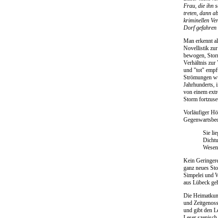
Frau, die ihn 
treten, dann a
kriminellen Ve
Dorf gefahren 
Man erkennt al
Novellistik zu
bewogen, Storm
Verhältnis zur
und "tot" empf
Strömungen wur
Jahrhunderts, 
von einem extr
Storm fortzuse
Vorläufiger Hö
Gegenwartsbed
Sie li
Dichtu
Wesen
Kein Geringere
ganz neues Sto
Simpelei und W
aus Lübeck geh
Die Heimatkuns
und Zeitgenoss
und gibt den L
Leser szenisch