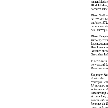
jungen Mädchen
Hinrich Fehse,
nachdem seine 
Dieser Stoff w
am "Wilden Moo
im Jahre 1872,
der uns von de
des Landvogts 
Dieses Beispie
Umwelt; er ver
Lebenszusammen
Handlungen in z
Novellen auftr
Geschehen lief
In der Novelle
verweist auf d
Dorothea Jense
Ein junger Man
Trinkgruben u.
traurigen Fahr
ich vernahm zu
zu können u. d
unzweifelhaft,
ein Jahr lang 
seinem Selbstm
ihn unter die 
dieser nicht v