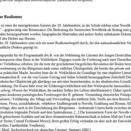
als eine Möglichkeit wissenschaftlicher Editionsarbeit vorgestellt.
he Realismus
ist einer der meistgelesenen Autoren des 19. Jahrhunderts; in der Schule erleben seine Novel
" - gegenwärtig eine Renaissance. Die Bedeutung der Stormschen Novellistik als Beitrag zum
 Jahre herausgearbeitet worden; biographische Materialien und andere bisher unbekannte Dok
uf den Dichter aus Husum.
des 19. Jahrhunderts setzt sich ein neuer Realismusbegriff durch, der den nationalstaatlichen 
aftliche Denken geprägt ist.
gspunkt für die Programmatik des R. war die Ablehnung der Literatur des Jungen Deutschland
ionspoesie ohne Basis in der Wirklichkeit. Dagegen wurde die Forderung nach einer Darstellung
cher Verhältnisse erhoben, für die trotz der gescheiterten bürgerlichen Revolution der Boden berei
bestimmung sei das Bürgertum dank seiner sittlichen Überlegenheit, die bereits das private und
r politischen Macht. Insofern biete die dt. Wirklichkeit die Grundlage für eine objektive Lite
mmatischen R. war die von Gustav Freytag und Julian Schmidt herausgegebene Zeitschrift D
sthetischer Objektivität gilt allerdings nur mit einer bezeichnenden, in der idealistischen Grund
ränkung: Die Kunst habe zwar die Erfahrungswirklichkeit und ihre Widersprüche darzustellen, 
Ludwig: »Poesie der Wirklichkeit, die nackten Stellen des Lebens überblumend«). Daher spric
gsten konkreten poetologischen Forderungen des R. gehören: Vermeidung rhetorischer Prinzipi
ziösen, ›Verklärung‹ des Alltags und Verwendung des mittleren Stils, Stoffe aus dem Bereich
tums, Prosa, zurückhaltende, ›objektive‹ Erzählergestalt in Novelle, Erzählung und Roman. All
erfrage, aber auch in der Einschätzung des Bürgertums – bedeutende Unterschiede zwischen d
evolution folgenden Periode und dem Spätrealismus. [...] Die konzentrierte Form der Novelle e
ch gebrochenen Erzählen und mit ihrer distanzierenden Rahmentechnik in hohem Maß der Forder
r Storm, Conrad Ferdinand Meyer); ihren großen Erfolg verdankte sie aber auch der Entwickl
riften; Familienblatt, Feuilleton).
r Meid: Sachwörterbuch zur deutschen Literatur. Stuttgart 2000.)