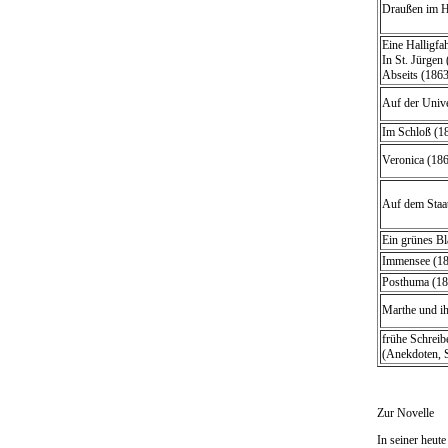
Draußen im H
Eine Halligfa
In St. Jürgen
Abseits (1863
Auf der Unive
Im Schloß (1
Veronica (18
Auf dem Staa
Ein grünes Bl
Immensee (1
Posthuma (18
Marthe und i
frühe Schreib
(Anekdoten, 
Zur Novelle
In seiner heut