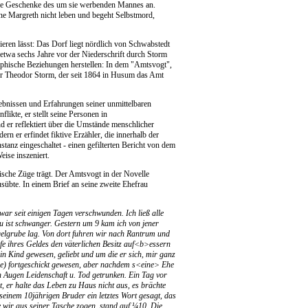
 die Geschenke des um sie werbenden Mannes an.
hne Margreth nicht leben und begeht Selbstmord,
ieren lässt: Das Dorf liegt nördlich von Schwabstedt
 etwa sechs Jahre vor der Niederschrift durch Storm
aphische Beziehungen herstellen: In dem "Amtsvogt",
hwer Theodor Storm, der seit 1864 in Husum das Amt
rlebnissen und Erfahrungen seiner unmittelbaren
ikte, er stellt seine Personen in
er reflektiert über die Umstände menschlicher
rn er erfindet fiktive Erzähler, die innerhalb der
tanz eingeschaltet - einen gefilterten Bericht von dem
ise inszeniert.
ische Züge trägt. Der Amtsvogt in der Novelle
übte. In einem Brief an seine zweite Ehefrau
war seit einigen Tagen verschwunden. Ich ließ alle
au ist schwanger. Gestern um 9 kam ich von jener
gelgrube lag. Von dort fuhren wir nach Rantrum und
lfe ihres Geldes den väterlichen Besitz auf<b>essern
in Kind gewesen, geliebt und um die er sich, mir ganz
me) fortgeschickt gewesen, aber nachdem s<eine> Ehe
n Augen Leidenschaft u. Tod getrunken. Ein Tag vor
t, er halte das Leben zu Haus nicht aus, es brächte
seinem 10jährigen Bruder ein letztes Wort gesagt, das
 wir aus seiner Tasche zogen, stand auf ¼10. Die