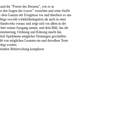
und der "Poesie des Herzens", wie es in
r den Augen des Lesers" verzichtet und seine Stoffe
us dem Ganzen der Ereignisse vor und überlässt es uns
Dinge sowohl wirklichkeitsgetreu als auch in einer
 Handwerks voraus und zeigt sich vor allem in der
chter seinen Ausgang nimmt, und dem Bild, das die
allgemeinerung, Ordnung und Klärung macht das
chlich Spielräume möglicher Deutungen geschaffen
hl von möglichen Lesarten ein und derselben Texte
elegt werden.
terhaften Beherrschung komplexer